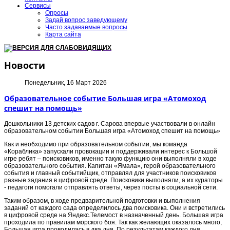
Сервисы
Опросы
Задай вопрос заведующему
Часто задаваемые вопросы
Карта сайта
ВЕРСИЯ ДЛЯ СЛАБОВИДЯЩИХ
Новости
Понедельник, 16 Март 2026
Образовательное событие Большая игра «Атомоход
спешит на помощь»
Дошкольники 13 детских садов г. Сарова впервые участвовали в онлайн
образовательном событии Большая игра «Атомоход спешит на помощь»
Как и необходимо при образовательном событии, мы команда
«Кораблика» запускали провокации и поддерживали интерес к Большой
игре ребят – поисковиков, именно такую функцию они выполняли в ходе
образовательного события. Капитан «Ямала», герой образовательного
события и главный событийщик, отправлял для участников поисковиков
разные задания в цифровой среде. Поисковики выполняли, а их кураторы
- педагоги помогали отправлять ответы, через посты в социальной сети.
Таким образом, в ходе предварительной подготовки и выполнения
заданий от каждого сада определилось два поисковика. Они и встретились
в цифровой среде на Яндекс.Телемост в назначенный день. Большая игра
проходила по правилам морского боя. Так как желающих оказалось много,
Большая игра проводилась в два дня. По результатам каждого дня