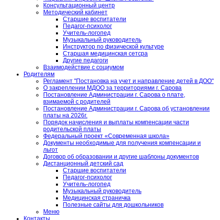
Консультационный центр
Методический кабинет
Старшие воспитатели
Педагог-психолог
Учитель-логопед
Музыкальный руководитель
Инструктор по физической культуре
Старшая медицинская сетсра
Другие педагоги
Взаимодействие с социумом
Родителям
Регламент "Постановка на учет и направление детей в ДОО"
О закреплении МДОО за территориями г. Сарова
Постановление Администрации г. Сарова о плате,
взимаемой с родителей
Постановление Администрации г. Сарова об установлении
платы на 2026г.
Порядок начисления и выплаты компенсации части
родительской платы
Федеральный проект «Современная школа»
Документы необходимые для получения компенсации и
льгот
Договор об образовании и другие шаблоны документов
Дистанционный детский сад
Старшие воспитатели
Педагог-психолог
Учитель-логопед
Музыкальный руководитель
Медицинская страничка
Полезные сайты для дошкольников
Меню
Контакты