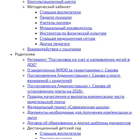
Консультационный центр
Методический кабинет
Старшие воспитатели
Педагог-психолог
Учитель-логопед
Музыкальный руководитель
Инструктор по физической культуре
Старшая медицинская сетсра
Другие педагоги
Взаимодействие с социумом
Родителям
Регламент "Постановка на учет и направление детей в
ДОО"
О закреплении МДОО за территориями г. Сарова
Постановление Администрации г. Сарова о плате,
взимаемой с родителей
Постановление Администрации г. Сарова об
установлении платы на 2026г.
Порядок начисления и выплаты компенсации части
родительской платы
Федеральный проект «Современная школа»
Документы необходимые для получения компенсации и
льгот
Договор об образовании и другие шаблоны документов
Дистанционный детский сад
Старшие воспитатели
Педагог-психолог