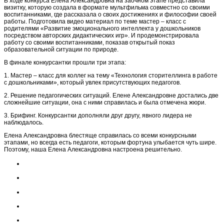
В ходе конкурса Елена Александровна на заочном этапе представила
визитку, которую создала в формате мультфильма совместно со своими
воспитанниками, где рассказала о своих достижениях и философии своей
работы. Подготовила видео материал по теме мастер – класс с
родителями «Развитие эмоционального интеллекта у дошкольников
посредством авторских дидактических игр». И продемонстрировала
работу со своими воспитанниками, показав открытый показ
образовательной ситуации по природе.
В финале конкурсантки прошли три этапа:
1. Мастер – класс для коллег на тему «Технология сторителлинга в работе
с дошкольниками», который увлек присутствующих педагогов.
2. Решение педагогических ситуаций. Елене Александровне достались две
сложнейшие ситуации, она с ними справилась и была отмечена жюри.
3. Брифинг. Конкурсантки дополняли друг другу, явного лидера не
наблюдалось.
Елена Александровна блестяще справилась со всеми конкурсными
этапами, но всегда есть педагоги, которым фортуна улыбается чуть шире.
Поэтому, наша Елена Александровна настроена решительно.