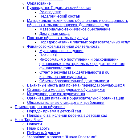
Образование
Руководство. Педагогический состав
Руководство
Педагогический состав
Материально-техническое обеспечение и оснащенность
образовательного процесса. Доступная среда
Материально-техническое обеспечение
Доступная среда
Платные образовательные услуги
Порядок оказания платных образовательных услуг
Финансово-хозяйственная деятельность
Муниципальное задание
План ФХД
Информация о поступлении и расходовании
финансовых и материальных средств по итогам
финансового года
Отчет о результатах деятельности и об
использовании имущества
Объем образовательной деятельности
Вакантные места для приема (перевода) обучающихся
Стипендии и меры поддержки обучающихся
Международное сотрудничество
Организация питания в образовательной организации
Образовательные стандарты и требования
Прием граждан на обучение
Порядок приема в детский сад
Приказы о зачислении ребенка в детский сад
Наш "Кораблик"
Новости
План работы
Публичный доклад
"Кораблик" в проекте "Школа Росатома"