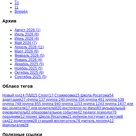
10
11
Вперёд
Архив
Август 2026 (1)
Июль 2026 (6)
Июнь 2026 (4)
Май 2026 (7)
Апрель 2026 (11)
Март 2026 (6)
Февраль 2026 (5)
Январь 2026 (4)
Декабрь 2025 (5)
Ноябрь 2025 (5)
Октябрь 2025 (6)
Сентябрь 2025 (5)
Облако тегов
Новый год
14
ПДД
15
Спорт
17
Стажировка
15
Школа Росатома
54
адаптация
27
группа 1
37
группа 2
40
группа 3
34
группа 4
61
группа 5
38
группа 7
48
группа 8
55
группа 9
40
группа 11
53
группа 12
43
группа 14
37
для
вас родители
17
для родителей
20
инструктор по физо
83
музыкальный
руководитель
62
образовательное событие
42
педагог психолог
70
праздники
12
проект Школа Росатома
21
ребенок поступает в детский
сад
22
родителям
28
старший воспитатель
78
учитель логопед
12
факультатив
28
Полезные ссылки