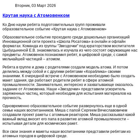
Вторник, 03 Март 2026
Крутая наука с Атомовенком
Ко Дню науки ребята подготовительных групп проживали
образовательное событие «Крутая наука с Атомовенком»
Образовательное событие проходило среди дошкольных организаций
Инновационной сети проекта «Школа Росатома» в онлайн и офлайн
форматах. Команда из группы "Звездочки" под кураторством воспитателя
Цыбуцыниной Е.В. знакомилась и изучала из чего состоят окружающие нас
предметы. Атомовенок познакомил ребят, в цифровой среде, с самой
мельчайшей частицей – атомом.
Ребята в группе и дома с родителями создали модель атома. И потом
делились между собой и с другими ребятами «Кораблика» своими
знаниями. К очередной встрече с Атомовенком необходимо было создать
макет здания, где работают родители ребят в сфере атомной
промышленности. Занимательно, интересно и захватывающе оказалось
задание от Атомовенка. Наши «Звездочки» представили ускоритель
заряженных частиц, который необходим для испытания материалов на
прочность.
Одновременно образовательное событие развернулось еще в одной
семье наших воспитанников. Миша с папой Сергеем Вячеславовичем
создавали проект ракеты с атомным реактором. Миша рассказывал какой
важный вклад вносит его папа в развитие атомной промышленности –
испытывая детали для космических ракет.
Все свои знания и макеты наши воспитанники представили ребятам из
атомных городов в цифровой среде.