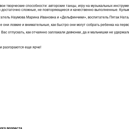
свои творческие способности: авторские танцы, игру на музыкальных инструм
ли достаточно сложные, не повторяющиеся и качественно выполненные. Куль
татель Наумова Марина Ивановна и «Дельфинчики», воспитатель Пятак Ната
ие они ловкие и внимательные, как быстро они могут собрать ребенка на пер
Вас отпускать, как отчаянно заплакали девчонки, да и мальчишки не удержал
ти разгораются еще ярче!
ого возраста