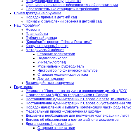
Международное сотрудничество
Организация питания в образовательной организации
Образовательные стандарты и требования
Прием граждан на обучение
Порядок приема в детский сад
Приказы о зачислении ребенка в детский сад
Наш "Кораблик"
Новости
План работы
Публичный доклад
"Кораблик" в проекте "Школа Росатома"
Консультационный центр
Методический кабинет
Старшие воспитатели
Педагог-психолог
Учитель-логопед
Музыкальный руководитель
Инструктор по физической культуре
Старшая медицинская сетсра
Другие педагоги
Взаимодействие с социумом
Родителям
Регламент "Постановка на учет и направление детей в ДОО"
О закреплении МДОО за территориями г. Сарова
Постановление Администрации г. Сарова о плате, взимаемой 
Постановление Администрации г. Сарова об установлении пла
Порядок начисления и выплаты компенсации части родитель
Федеральный проект «Современная школа»
Документы необходимые для получения компенсации и льгот
Договор об образовании и другие шаблоны документов
Дистанционный детский сад
Старшие воспитатели