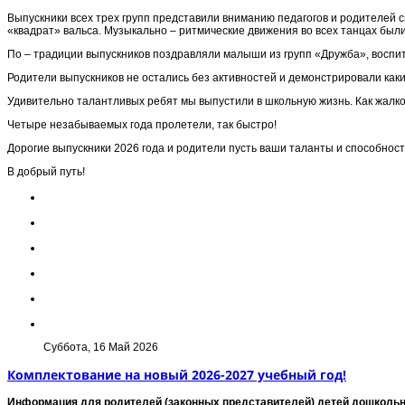
Выпускники всех трех групп представили вниманию педагогов и родителей 
«квадрат» вальса. Музыкально – ритмические движения во всех танцах бы
По – традиции выпускников поздравляли малыши из групп «Дружба», воспи
Родители выпускников не остались без активностей и демонстрировали как
Удивительно талантливых ребят мы выпустили в школьную жизнь. Как жалко 
Четыре незабываемых года пролетели, так быстро!
Дорогие выпускники 2026 года и родители пусть ваши таланты и способнос
В добрый путь!
Суббота, 16 Май 2026
Комплектование на новый 2026-2027 учебный год!
Информация для родителей (законных представителей) детей дошкольн