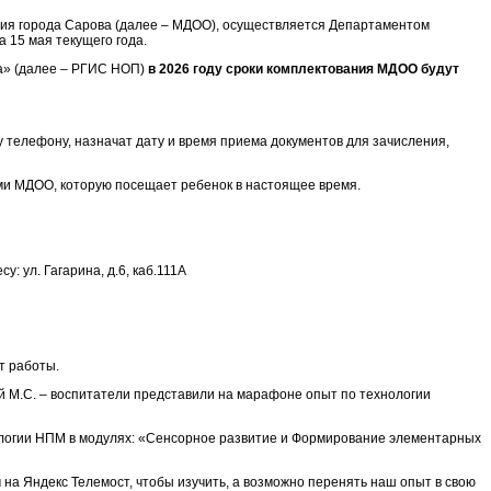
ия города Сарова (далее – МДОО), осуществляется Департаментом
 15 мая текущего года.
а» (далее – РГИС НОП)
в 2026 году сроки комплектования МДОО будут
телефону, назначат дату и время приема документов для зачисления,
ями МДОО, которую посещает ребенок в настоящее время.
: ул. Гагарина, д.6, каб.111А
т работы.
ой М.С. – воспитатели представили на марафоне опыт по технологии
ологии НПМ в модулях: «Сенсорное развитие и Формирование элементарных
 на Яндекс Телемост, чтобы изучить, а возможно перенять наш опыт в свою