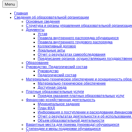
Menu
Главная
Сведения об образовательной организации
Основные сведения
Структура и органы управления образовательной организаци
Документы
Устав
Правила внутреннего распорядка обучающихся
Правила внутреннего трудового распорядка
Коллективный договор
Локальные акты
Отчет о результатах самообследования
Предписание органов, осуществляющих государственны
Образование
Руководство. Педагогический состав
Руководство
Педагогический состав
Материально-техническое обеспечение и оснащенность образ
Материально-техническое обеспечение
Доступная среда
Платные образовательные услуги
Порядок оказания платных образовательных услуг
Финансово-хозяйственная деятельность
Муниципальное задание
План ФХД
Информация о поступлении и расходовании финансовы
Отчет о результатах деятельности и об использовани
Объем образовательной деятельности
Вакантные места для приема (перевода) обучающихся
Стипендии и меры поддержки обучающихся