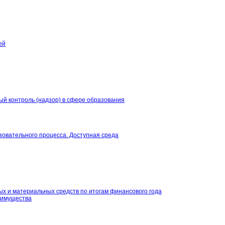
ей
й контроль (надзор) в сфере образования
овательного процесса. Доступная среда
х и материальных средств по итогам финансового года
и имущества