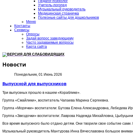
Педагог-психолог
Учитель-логопед
Музыкальный руководитель
Медицинская страничка
Полезные сайты для дошкольников
Меню
Контакты
Сервисы
Опросы
Задай вопрос заведующему
Часто задаваемые вопросы
Карта сайта
ВЕРСИЯ ДЛЯ СЛАБОВИДЯЩИХ
Новости
Понедельник, 01 Июнь 2026
Выпускной для выпускников
Три выпускных прошло в нашем «Кораблике».
Группа «Смайлики», воспитатель Чапаева Марина Сергеевна.
Группа «Морячки» воспитатели: Бутова Елена Александровна, Лебедева Ир
Группа «Звездочки» воспитатели: Лаврова Надежда Михайловна, Цыбуцыни
Все время выпускного было отдано детям. Они творили свое событие сами. К
Музыкальный руководитель Мантурова Инна Вячеславовна большое внимани