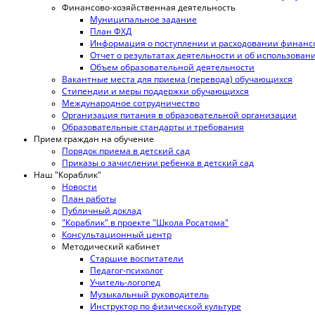
Финансово-хозяйственная деятельность
Муниципальное задание
План ФХД
Информация о поступлении и расходовании финансо
Отчет о результатах деятельности и об использова
Объем образовательной деятельности
Вакантные места для приема (перевода) обучающихся
Стипендии и меры поддержки обучающихся
Международное сотрудничество
Организация питания в образовательной организации
Образовательные стандарты и требования
Прием граждан на обучение
Порядок приема в детский сад
Приказы о зачислении ребенка в детский сад
Наш "Кораблик"
Новости
План работы
Публичный доклад
"Кораблик" в проекте "Школа Росатома"
Консультационный центр
Методический кабинет
Старшие воспитатели
Педагог-психолог
Учитель-логопед
Музыкальный руководитель
Инструктор по физической культуре