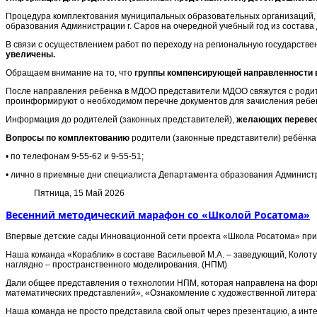
Процедура комплектования муниципальных образовательных организаций,
образования Администрации г. Саров на очередной учебный год из состава 
В связи с осуществлением работ по переходу на региональную государс
увеличены.
Обращаем внимание на то, что
группы компенсирующей направленности в 
После направления ребенка в МДОО представители МДОО свяжутся с родите
проинформируют о необходимом перечне документов для зачисления ребе
Информация до родителей (законных представителей),
желающих переве
Вопросы по комплектованию
родители (законные представители) ребёнка 
• по телефонам 9-55-62 и 9-55-51;
• лично в приемные дни специалиста Департамента образования Администрации 
Пятница, 15 Май 2026
Весенний методический марафон со «Школой Росатома»
Впервые детские сады Инновационной сети проекта «Школа Росатома» прин
Наша команда «Кораблик» в составе Васильевой М.А. – заведующий, Колоту
наглядно – пространственного моделирования. (НПМ)
Дали общее представления о технологии НПМ, которая направлена на фор
математических представлений», «Ознакомление с художественной литера
Наша команда не просто представила свой опыт через презентацию, а интер