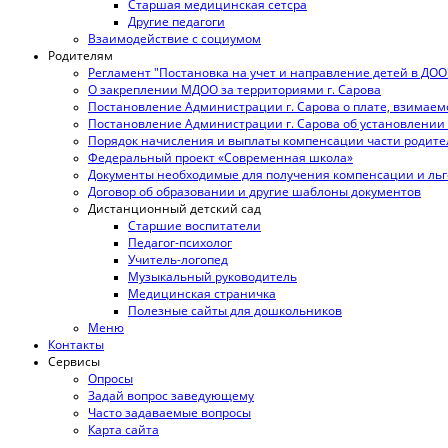
Старшая медицинская сетсра
Другие педагоги
Взаимодействие с социумом
Родителям
Регламент "Постановка на учет и направление детей в ДОО
О закреплении МДОО за территориями г. Сарова
Постановление Администрации г. Сарова о плате, взимаем
Постановление Администрации г. Сарова об установлении 
Порядок начисления и выплаты компенсации части родите
Федеральный проект «Современная школа»
Документы необходимые для получения компенсации и льг
Договор об образовании и другие шаблоны документов
Дистанционный детский сад
Старшие воспитатели
Педагог-психолог
Учитель-логопед
Музыкальный руководитель
Медицинская страничка
Полезные сайты для дошкольников
Меню
Контакты
Сервисы
Опросы
Задай вопрос заведующему
Часто задаваемые вопросы
Карта сайта