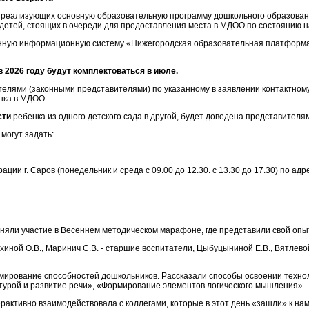
 реализующих основную образовательную программу дошкольного образован
детей, стоящих в очереди для предоставления места в МДОО по состоянию на
твенную информационную систему «Нижегородская образовательная платформ
2026 году будут комплектоваться в июле.
лями (законными представителями) по указанному в заявлении контактному 
нка в МДОО.
сти
ребенка из одного детского сада в другой, будет доведена представител
могут задать:
г. Саров (понедельник и среда с 09.00 до 12.30. с 13.30 до 17.30) по адресу
яли участие в Весеннем методическом марафоне, где представили свой опы
хиной О.В., Маринич С.В. - старшие воспитатели, Цыбуцыниной Е.В., Вятлев
мирование способностей дошкольников. Рассказали способы освоении техн
турой и развитие речи», «Формирование элементов логического мышления»
активно взаимодействовала с коллегами, которые в этот день «зашли» к нам