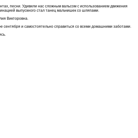
ентах, песни. Удивили нас сложным вальсом с использованием движения
минацией выпускного стал танец мальчишек со шляпами.
лия Викторовна.
вое сентября и самостоятельно справиться со всеми домашними заботами.
ись.