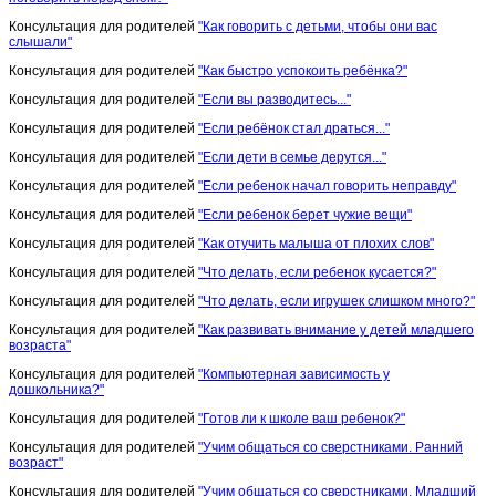
Консультация для родителей
"Как говорить с детьми, чтобы они вас
слышали"
Консультация для родителей
"Как быстро успокоить ребёнка?"
Консультация для родителей
"Если вы разводитесь..."
Консультация для родителей
"Если ребёнок стал драться..."
Консультация для родителей
"Если дети в семье дерутся..."
Консультация для родителей
"Если ребенок начал говорить неправду"
Консультация для родителей
"Если ребенок берет чужие вещи"
Консультация для родителей
"Как отучить малыша от плохих слов"
Консультация для родителей
"Что делать, если ребенок кусается?"
Консультация для родителей
"Что делать, если игрушек слишком много?"
Консультация для родителей
"Как развивать внимание у детей младшего
возраста"
Консультация для родителей
"Компьютерная зависимость у
дошкольника?"
Консультация для родителей
"Готов ли к школе ваш ребенок?"
Консультация для родителей
"Учим общаться со сверстниками. Ранний
возраст"
Консультация для родителей
"Учим общаться со сверстниками. Младший