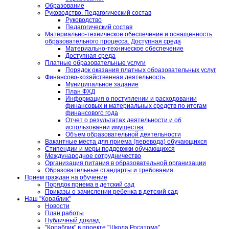
Образование
Руководство. Педагогический состав
Руководство
Педагогический состав
Материально-техническое обеспечение и оснащенность
образовательного процесса. Доступная среда
Материально-техническое обеспечение
Доступная среда
Платные образовательные услуги
Порядок оказания платных образовательных услуг
Финансово-хозяйственная деятельность
Муниципальное задание
План ФХД
Информация о поступлении и расходовании
финансовых и материальных средств по итогам
финансового года
Отчет о результатах деятельности и об
использовании имущества
Объем образовательной деятельности
Вакантные места для приема (перевода) обучающихся
Стипендии и меры поддержки обучающихся
Международное сотрудничество
Организация питания в образовательной организации
Образовательные стандарты и требования
Прием граждан на обучение
Порядок приема в детский сад
Приказы о зачислении ребенка в детский сад
Наш "Кораблик"
Новости
План работы
Публичный доклад
"Кораблик" в проекте "Школа Росатома"