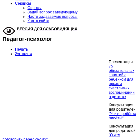
Сервисы
Опросы
Задай вопрос заведующему
Часто задаваемые вопросы
Карта сайта
ВЕРСИЯ ДЛЯ СЛАБОВИДЯЩИХ
Педагог-психолог
Печать
Эл. почта
Презентация
75
обязательных
занятий с
ребенком для
ярких и
счастливых
воспоминаний
о детстве
Консультация
для родителей
"Учите ребёнка
писАть!"
Консультация
для родителей
"О чем
поговорить перед сном?"