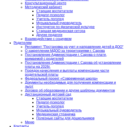
Консультационный центр
Методический кабинет
Старшие воспитатели
Педагог-психолог
Учитель-логопед
Музыкальный руководитель
Инструктор по физической культуре
Старшая медицинская сетсра
Другие педагоги
Взаимодействие с социумом
Родителям
Регламент "Постановка на учет и направление детей в ДОО"
О закреплении МДОО за территориями г. Сарова
Постановление Администрации г. Сарова о плате,
взимаемой с родителей
Постановление Администрации г. Сарова об установлении
платы на 2026г.
Порядок начисления и выплаты компенсации части
родительской платы
Федеральный проект «Современная школа»
Документы необходимые для получения компенсации и
льгот
Договор об образовании и другие шаблоны документов
Дистанционный детский сад
Старшие воспитатели
Педагог-психолог
Учитель-логопед
Музыкальный руководитель
Медицинская страничка
Полезные сайты для дошкольников
Меню
Контакты