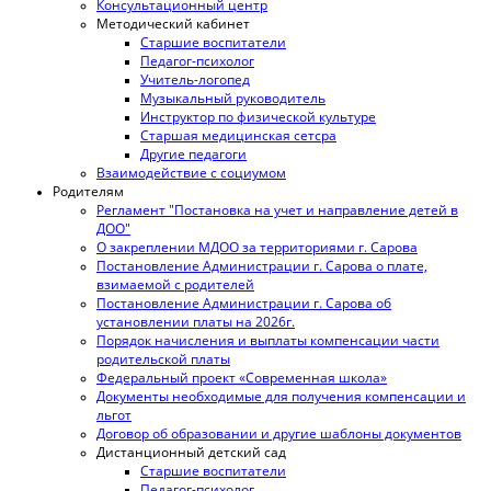
Консультационный центр
Методический кабинет
Старшие воспитатели
Педагог-психолог
Учитель-логопед
Музыкальный руководитель
Инструктор по физической культуре
Старшая медицинская сетсра
Другие педагоги
Взаимодействие с социумом
Родителям
Регламент "Постановка на учет и направление детей в
ДОО"
О закреплении МДОО за территориями г. Сарова
Постановление Администрации г. Сарова о плате,
взимаемой с родителей
Постановление Администрации г. Сарова об
установлении платы на 2026г.
Порядок начисления и выплаты компенсации части
родительской платы
Федеральный проект «Современная школа»
Документы необходимые для получения компенсации и
льгот
Договор об образовании и другие шаблоны документов
Дистанционный детский сад
Старшие воспитатели
Педагог-психолог