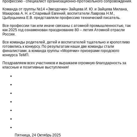
профессию - специалист организационно-протокольного сопровождения.
Команда от группы №14 «Звездочки» Зайцева И. Ю. и Зайцева Милана,
Макарова А. Н. и Спаривый Евгений, воспитатели Лаврова Н.М.,
Цыбуцынина Е.В. представляли профессию технический писатель.
Все профессии так или иначе связаны с атомной промышленностью, так
как 2025 год ознаменован празднование 80 – летия Атомной отрасли
России.
Все команды родителей, детей и воспитателей тщательно и кропотливо
готовились к конкурсу. По результатам наши две команды стали
финалистами, а команда группы «Морячки» призерами городского
конкурса ТеМП.
Поздравляем всех участников и выражаем огромную благодарность за
классные и позитивные выступления!
Пятница, 24 Октябрь 2025