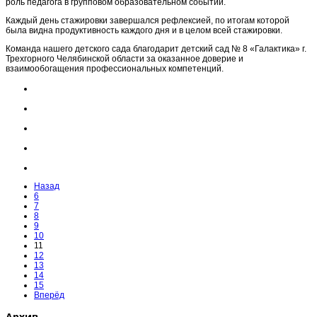
роль педагога в групповом образовательном событии.
Каждый день стажировки завершался рефлексией, по итогам которой
была видна продуктивность каждого дня и в целом всей стажировки.
Команда нашего детского сада благодарит детский сад № 8 «Галактика» г.
Трехгорного Челябинской области за оказанное доверие и
взаимообогащения профессиональных компетенций.
Назад
6
7
8
9
10
11
12
13
14
15
Вперёд
Архив