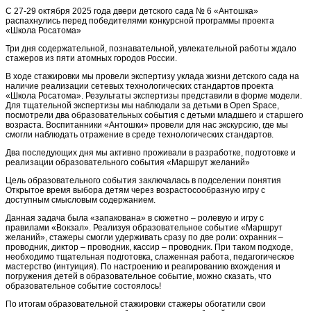
С 27-29 октября 2025 года двери детского сада № 6 «Антошка»
распахнулись перед победителями конкурсной программы проекта
«Школа Росатома»
Три дня содержательной, познавательной, увлекательной работы ждало
стажеров из пяти атомных городов России.
В ходе стажировки мы провели экспертизу уклада жизни детского сада на
наличие реализации сетевых технологических стандартов проекта
«Школа Росатома». Результаты экспертизы представили в форме модели.
Для тщательной экспертизы мы наблюдали за детьми в Open Space,
посмотрели два образовательных события с детьми младшего и старшего
возраста. Воспитанники «Антошки» провели для нас экскурсию, где мы
смогли наблюдать отражение в среде технологических стандартов.
Два последующих дня мы активно проживали в разработке, подготовке и
реализации образовательного события «Маршрут желаний»
Цель образовательного события заключалась в подселении понятия
Открытое время выбора детям через возрастосообразную игру с
доступным смысловым содержанием.
Данная задача была «запакована» в сюжетно – ролевую и игру с
правилами «Вокзал». Реализуя образовательное событие «Маршрут
желаний», стажеры смогли удерживать сразу по две роли: охранник –
проводник, диктор – проводник, кассир – проводник. При таком подходе,
необходимо тщательная подготовка, слаженная работа, педагогическое
мастерство (интуиция). По настроению и реагированию вхождения и
погружения детей в образовательное событие, можно сказать, что
образовательное событие состоялось!
По итогам образовательной стажировки стажеры обогатили свои