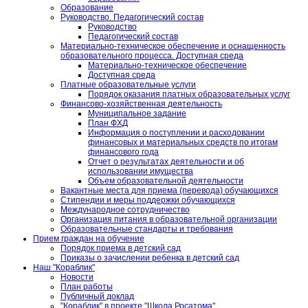
Образование
Руководство. Педагогический состав
Руководство
Педагогический состав
Материально-техническое обеспечение и оснащенность
образовательного процесса. Доступная среда
Материально-техническое обеспечение
Доступная среда
Платные образовательные услуги
Порядок оказания платных образовательных услуг
Финансово-хозяйственная деятельность
Муниципальное задание
План ФХД
Информация о поступлении и расходовании
финансовых и материальных средств по итогам
финансового года
Отчет о результатах деятельности и об
использовании имущества
Объем образовательной деятельности
Вакантные места для приема (перевода) обучающихся
Стипендии и меры поддержки обучающихся
Международное сотрудничество
Организация питания в образовательной организации
Образовательные стандарты и требования
Прием граждан на обучение
Порядок приема в детский сад
Приказы о зачислении ребенка в детский сад
Наш "Кораблик"
Новости
План работы
Публичный доклад
"Кораблик" в проекте "Школа Росатома"