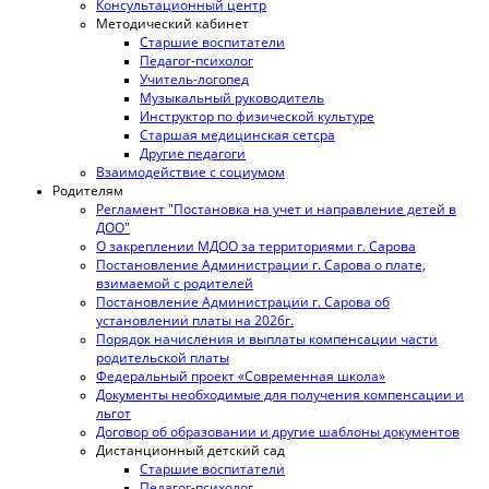
Консультационный центр
Методический кабинет
Старшие воспитатели
Педагог-психолог
Учитель-логопед
Музыкальный руководитель
Инструктор по физической культуре
Старшая медицинская сетсра
Другие педагоги
Взаимодействие с социумом
Родителям
Регламент "Постановка на учет и направление детей в
ДОО"
О закреплении МДОО за территориями г. Сарова
Постановление Администрации г. Сарова о плате,
взимаемой с родителей
Постановление Администрации г. Сарова об
установлении платы на 2026г.
Порядок начисления и выплаты компенсации части
родительской платы
Федеральный проект «Современная школа»
Документы необходимые для получения компенсации и
льгот
Договор об образовании и другие шаблоны документов
Дистанционный детский сад
Старшие воспитатели
Педагог-психолог