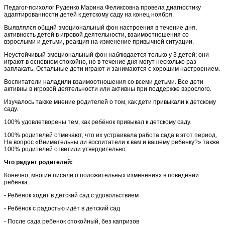
Педагог-психолог Руденко Марина Феликсовна провела диагностику
адаптированности детей к детскому саду на конец ноября.
Выявлялся общий эмоциональный фон настроения в течение дня,
активность детей в игровой деятельности, взаимоотношения со
взрослыми и детьми, реакция на изменение привычной ситуации.
Неустойчивый эмоциональный фон наблюдается только у 3 детей: они
играют в основном спокойно, но в течение дня могут несколько раз
заплакать. Остальные дети играют и занимаются с хорошим настроением.
Воспитатели наладили взаимоотношения со всеми детьми. Все дети
активны в игровой деятельности или активны при поддержке взрослого.
Изучалось также мнение родителей о том, как дети привыкали к детскому
саду.
100% удовлетворены тем, как ребёнок привыкал к детскому саду.
100% родителей отмечают, что их устраивала работа сада в этот период,
На вопрос «Внимательны ли воспитатели к вам и вашему ребёнку?» также
100% родителей ответили утвердительно.
Что радует родителей:
Конечно, многие писали о положительных изменениях в поведении
ребёнка:
- Ребёнок ходит в детский сад с удовольствием
- Ребёнок с радостью идёт в детский сад
- После сада ребёнок спокойный, без капризов