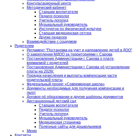
Консультационный центр
Методический кабинет
Старшие воспитатели
Педагог-психолог
Учитель-логопед
Музыкальный руководитель
Инструктор по физической культуре
Старшая медицинская сетсра
Другие педагоги
Взаимодействие с социумом
Родителям
Регламент "Постановка на учет и направление детей в ДОО"
О закреплении МДОО за территориями г. Сарова
Постановление Администрации г. Сарова о плате,
взимаемой с родителей
Постановление Администрации г. Сарова об установлении
платы на 2026г.
Порядок начисления и выплаты компенсации части
родительской платы
Федеральный проект «Современная школа»
Документы необходимые для получения компенсации и
льгот
Договор об образовании и другие шаблоны документов
Дистанционный детский сад
Старшие воспитатели
Педагог-психолог
Учитель-логопед
Музыкальный руководитель
Медицинская страничка
Полезные сайты для дошкольников
Меню
Контакты