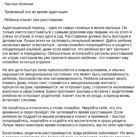
- Частые болезни
- Тревожный сон во время адаптации
- Ребёнок плачет при расставании
Адаптационный период – один из самых сложных в жизни малыша. Он
только учится расставаться с самыми дорогими ему людьми, из-за этого и
слёзы по утрам, и отказ идти в сад. Расставание должно быть быстрым и
деловитым. Лучше всего не затягивать печальный момент. Дайте ребёнку
несколько минут осмотреться , затем спокойно попрощайтесь и уходите с
ободряющей улыбкой, даже если кажется, что ребёнок вот-вот заплачет
(он может и передумать). Обязательно используйте ритуалы расставания
по утрам, к которым вы уже приучите вашего ребёнка– это поможет ему
спокойно остаться в группе.
Не все дети быстро легко приспособятся к новым условиям, и обычно
нарушается эмоциональное состояние: это может быть напряжённость
ребёнка, беспокойство или заторможенность. Ребёнок начинает много
плакать дома, плохо спит, стремится к эмоциональному контакту –
просится на руки, прижимается, не отпускает руку, сторонится незнакомых
взрослых и сверстников. Бурно протекает разлука и встреча с родителями:
ребёнок не отпускает родителей, плачет после их ухода, а приход вновь
встречает слезами.
Не пугайтесь и отнеситесь к этому спокойно. Уверяйте себя, что это
временно и скоро пройдёт. Не затягивайте время расставания. Если
ребёнок не поддаётся вашим уговорам и плачет в приёмной – быстро
попрощайтесь, поцелуйте и отдайте его воспитателю и сразу уходите.
Лучше через некоторое время позвонить и спросить, как он себя чувствует.
Безусловно, родители расстраиваются, когда ребёнок заболевает. Но жить