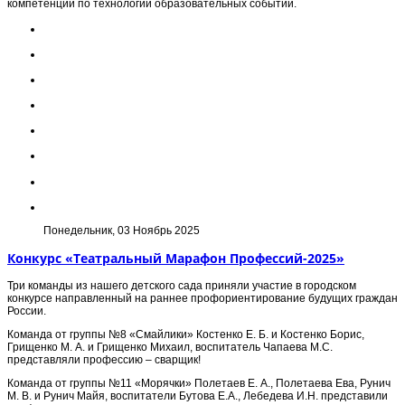
компетенции по технологии образовательных событий.
Понедельник, 03 Ноябрь 2025
Конкурс «Театральный Марафон Профессий-2025»
Три команды из нашего детского сада приняли участие в городском
конкурсе направленный на раннее профориентирование будущих граждан
России.
Команда от группы №8 «Смайлики» Костенко Е. Б. и Костенко Борис,
Грищенко М. А. и Грищенко Михаил, воспитатель Чапаева М.С.
представляли профессию – сварщик!
Команда от группы №11 «Морячки» Полетаев Е. А., Полетаева Ева, Рунич
М. В. и Рунич Майя, воспитатели Бутова Е.А., Лебедева И.Н. представили