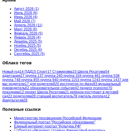
Август 2026 (1)
Июль 2026 (6)
Июнь 2026 (4)
Май 2026 (7)
Апрель 2026 (11)
Март 2026 (6)
Февраль 2026 (5)
Январь 2026 (4)
Декабрь 2025 (5)
Ноябрь 2025 (5)
Октябрь 2025 (6)
Сентябрь 2025 (5)
Облако тегов
Новый год
14
ПДД
15
Спорт
17
Стажировка
15
Школа Росатома
54
адаптация
27
группа 1
37
группа 2
40
группа 3
34
группа 4
61
группа 5
38
группа 7
48
группа 8
55
группа 9
40
группа 11
53
группа 12
43
группа 14
37
для
вас родители
17
для родителей
20
инструктор по физо
83
музыкальный
руководитель
62
образовательное событие
42
педагог психолог
70
праздники
12
проект Школа Росатома
21
ребенок поступает в детский
сад
22
родителям
28
старший воспитатель
78
учитель логопед
12
факультатив
28
Полезные ссылки
Министерство просвещения Российской Федерации
Федеральный портал "Российское образование"
Единый интернет-портал "Культура.РФ"