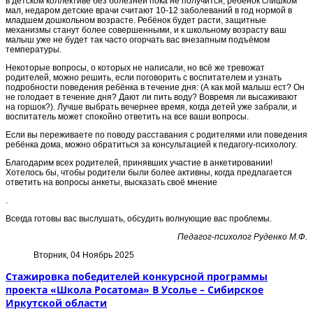
в детском коллективе без болезней пока не получится, ребёнок слишком
мал, недаром детские врачи считают 10-12 заболеваний в год нормой в
младшем дошкольном возрасте. Ребёнок будет расти, защитные
механизмы станут более совершенными, и к школьному возрасту ваш
малыш уже не будет так часто огорчать вас внезапным подъёмом
температуры.
Некоторые вопросы, о которых не написали, но всё же тревожат
родителей, можно решить, если поговорить с воспитателем и узнать
подробности поведения ребёнка в течение дня: (А как мой малыш ест? Он
не голодает в течение дня? Дают ли пить воду? Вовремя ли высаживают
на горшок?). Лучше выбрать вечернее время, когда детей уже забрали, и
воспитатель может спокойно ответить на все ваши вопросы.
Если вы переживаете по поводу расставания с родителями или поведения
ребёнка дома, можно обратиться за консультацией к педагогу-психологу.
Благодарим всех родителей, принявших участие в анкетировании!
Хотелось бы, чтобы родители были более активны, когда предлагается
ответить на вопросы анкеты, высказать своё мнение
.
Всегда готовы вас выслушать, обсудить волнующие вас проблемы.
Педагог-психолог Руденко М.Ф.
Вторник, 04 Ноябрь 2025
Стажировка победителей конкурсной программы
проекта «Школа Росатома» В Усолье – Сибирское
Иркутской области