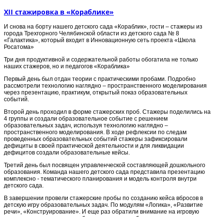
XII стажировка в «Кораблике»
И снова на борту нашего детского сада «Кораблик», гости – стажеры из
города Трехгорного Челябинской области из детского сада № 8
«Галактика», который входит в Инновационную сеть проекта «Школа
Росатома»
Три дня продуктивной и содержательной работы обогатила не только
наших стажеров, но и педагогов «Кораблика»
Первый день был отдан теории с практическими пробами. Подробно
рассмотрели технологию наглядно – пространственного моделирования
через презентацию, практикум, открытый показ образовательных
событий.
Второй день проходил в форме стажерских проб. Стажеры поделились на
4 группы и создали образовательное событие с решением
образовательных задач, используя технологию наглядно –
пространственного моделирования. В ходе рефлексии по следам
проведенных образовательных событий стажеры зафиксировали
дефициты в своей практической деятельности и для ликвидации
дефицитов создали образовательные кейсы.
Третий день был посвящен управленческой составляющей дошкольного
образования. Команда нашего детского сада представила презентацию
комплексно - тематического планирования и модель контроля внутри
детского сада.
В завершении провели стажерские пробы по созданию кейса вбросов в
детскую игру образовательных задач. По модулям «Логика», «Развитие
речи», «Конструирование». И еще раз обратили внимание на игровую