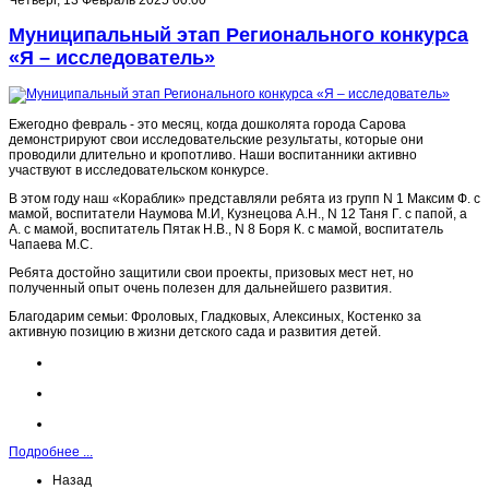
Четверг, 13 Февраль 2025 00:00
Муниципальный этап Регионального конкурса
«Я – исследователь»
Ежегодно февраль - это месяц, когда дошколята города Сарова
демонстрируют свои исследовательские результаты, которые они
проводили длительно и кропотливо. Наши воспитанники активно
участвуют в исследовательском конкурсе.
В этом году наш «Кораблик» представляли ребята из групп N 1 Максим Ф. с
мамой, воспитатели Наумова М.И, Кузнецова А.Н., N 12 Таня Г. с папой, а
А. с мамой, воспитатель Пятак Н.В., N 8 Боря К. с мамой, воспитатель
Чапаева М.С.
Ребята достойно защитили свои проекты, призовых мест нет, но
полученный опыт очень полезен для дальнейшего развития.
Благодарим семьи: Фроловых, Гладковых, Алексиных, Костенко за
активную позицию в жизни детского сада и развития детей.
Подробнее ...
Назад