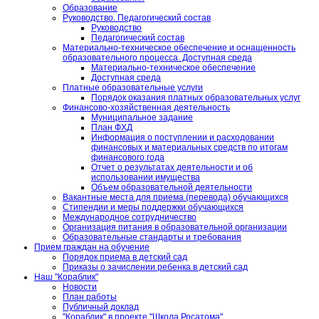
Образование
Руководство. Педагогический состав
Руководство
Педагогический состав
Материально-техническое обеспечение и оснащенность
образовательного процесса. Доступная среда
Материально-техническое обеспечение
Доступная среда
Платные образовательные услуги
Порядок оказания платных образовательных услуг
Финансово-хозяйственная деятельность
Муниципальное задание
План ФХД
Информация о поступлении и расходовании
финансовых и материальных средств по итогам
финансового года
Отчет о результатах деятельности и об
использовании имущества
Объем образовательной деятельности
Вакантные места для приема (перевода) обучающихся
Стипендии и меры поддержки обучающихся
Международное сотрудничество
Организация питания в образовательной организации
Образовательные стандарты и требования
Прием граждан на обучение
Порядок приема в детский сад
Приказы о зачислении ребенка в детский сад
Наш "Кораблик"
Новости
План работы
Публичный доклад
"Кораблик" в проекте "Школа Росатома"