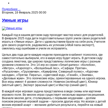
Подробнее ...
Вторник, 18 Февраль 2025 00:00
Умные игры
Каждый год в нашем детском саду проходит мастер-класс для родителей.
В феврале 2025 года дети подготовительных групп учили своих родителей
играть в «Умные игры». Дети с удовольствием брали на себя роль Учителя
для своего родителя, радовались их успехам («Мой папа-эксперт!),
смеялись над ошибками и учили их исправлять.
Целых два года дети каждую неделю приходили в кабинет психолога, где
самостоятельно выбирали, кто в какую игру будет играть. В детском саду
создана лекотека, где широко представлены логические игры с разным
уровнем сложности. Это 14 игр из серии «Smart games»: «Колобок»,
«Метро», «Аэропорт», «Волшебный лес», «Сафари. Прятки»,
«Русалочки», «Грузовички», «Камуфляж. Северный полюс», «Курочки-
наседки», «Прятки. Пираты», «Цветовой код», «Гений», «Энигма»,
«Деловые жуки». Это логические игры, ориентированные на одного игрока.
Все игры имеют 4 уровня сложности: Новичок (зелёный цвет), Юниор
(жёлтый цвет), Эксперт (красный цвет) и Мастер (синий цвет).
В каждой игре игровая задача представлена в виде схемы или картинки
игрового поля. Во многих играх существует несколько вариантов решения.
Вначале многие дети, столкнувшись с первыми неудачами – долгим
поиском решения игровой задачи – просили другую игру. Но вскоре у детей
возник игровой азарт – желание добиться результата, перейти на новый