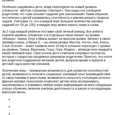
уровень.
Особенно радовались дети, когда переходили на новый уровень
сложности - жёлтую страничку «Эксперт». Они радостно сообщали
родителям, что «уже решают задания для школьников!» Таким образом,
постепенно у детей развивалась способность к умению решать трудные
задачи. Учитывая то, что в каждой игре большое количество игровых
заданий (от 50 до 100), в каждую игру можно играть снова и снова.
За 2 года каждый ребёнок поставил свой личный рекорд. Все ребята
освоили уровень «Новичок» и в отдельных играх играют на уровне
«Юниор». Арина, Егор и Миша играют на красном уровне Эксперт в своих
любимых играх, а Миша Е. – на синем уровне Мастер. Антон, Аня, Алиса,
Соня, Есения – знают правила всех 10 игр и успешно переходят с уровня
на уровень. Гриша, Вероника, Гоша, Гера, Родион – впереди всех каждый в
своей любимой игре. Свои успехи дети отмечали в игровых паспортах,
которые с гордостью продемонстрировали родителям. Приятно, что почти
все родители поддержали желание детей, выбрали время и пришли в
детский сад в качестве учеников.
Логические игры – прекрасная возможность для развития способностей
детей, возможность получить социально значимый опыт взаимодействия
со сверстниками и взрослыми, возможность испытать «ситуацию успеха».
Данная игровая технология позволяет детям легко воспринимать,
анализировать и усваивать любую новую информацию на всех следующих
этапах обучения, включая учебную деятельность в школе и последующую
взрослую жизнь.