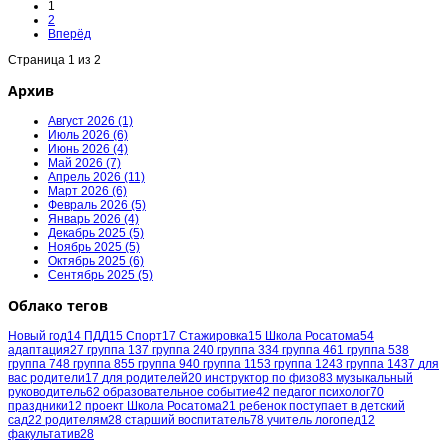
1
2
Вперёд
Страница 1 из 2
Архив
Август 2026 (1)
Июль 2026 (6)
Июнь 2026 (4)
Май 2026 (7)
Апрель 2026 (11)
Март 2026 (6)
Февраль 2026 (5)
Январь 2026 (4)
Декабрь 2025 (5)
Ноябрь 2025 (5)
Октябрь 2025 (6)
Сентябрь 2025 (5)
Облако тегов
Новый год
14
ПДД
15
Спорт
17
Стажировка
15
Школа Росатома
54
адаптация
27
группа 1
37
группа 2
40
группа 3
34
группа 4
61
группа 5
38
группа 7
48
группа 8
55
группа 9
40
группа 11
53
группа 12
43
группа 14
37
для
вас родители
17
для родителей
20
инструктор по физо
83
музыкальный
руководитель
62
образовательное событие
42
педагог психолог
70
праздники
12
проект Школа Росатома
21
ребенок поступает в детский
сад
22
родителям
28
старший воспитатель
78
учитель логопед
12
факультатив
28