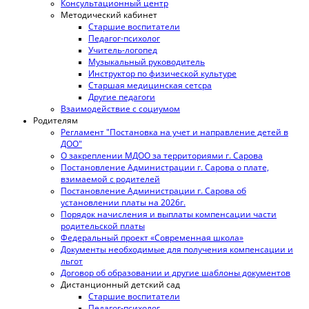
Консультационный центр
Методический кабинет
Старшие воспитатели
Педагог-психолог
Учитель-логопед
Музыкальный руководитель
Инструктор по физической культуре
Старшая медицинская сетсра
Другие педагоги
Взаимодействие с социумом
Родителям
Регламент "Постановка на учет и направление детей в
ДОО"
О закреплении МДОО за территориями г. Сарова
Постановление Администрации г. Сарова о плате,
взимаемой с родителей
Постановление Администрации г. Сарова об
установлении платы на 2026г.
Порядок начисления и выплаты компенсации части
родительской платы
Федеральный проект «Современная школа»
Документы необходимые для получения компенсации и
льгот
Договор об образовании и другие шаблоны документов
Дистанционный детский сад
Старшие воспитатели
Педагог-психолог