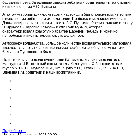
будущему поэту. Загадывала загадки ребятам и родителям, читая отрывки
из произведений А.С. Пушкина.
А потом устроили конкурс чтецов и настоящий бал с полонезом, не только
в исполнении ребят, но и их родителей. Пробовали мелодекламировать.
Драматизировали отрывки из сказок А.С. Пушкина. Рассматривали картину
В. Врубеля «Царевна Лебедь» и слушали музыку, которая
охарактеризовала красоту и характер Царевны Лебедь. И конечно
попробовали писать пером, как это делал поэт.
Атмосферу волшебства, большое количество познавательного материала,
творчества и позитива, синтез искусств забрали с собой все участники
большого Пушкинского бала.
Подготовили и провели пушкинский бал музыкальный руководитель:
Мантурова И.В., старший воспитатель: Колотухина О.В., воспитатели
группа N 1 и 12 Наумова М.И., Кузнецова А.Н., Пятак Н.В., Кашина С.В,.
Вдовина Г.М. родители и наши воспитанники.
Подробнее ...