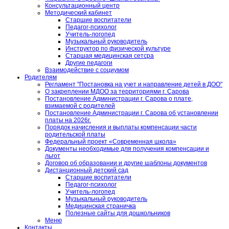
Консультационный центр
Методический кабинет
Старшие воспитатели
Педагог-психолог
Учитель-логопед
Музыкальный руководитель
Инструктор по физической культуре
Старшая медицинская сетсра
Другие педагоги
Взаимодействие с социумом
Родителям
Регламент "Постановка на учет и направление детей в ДОО"
О закреплении МДОО за территориями г. Сарова
Постановление Администрации г. Сарова о плате,
взимаемой с родителей
Постановление Администрации г. Сарова об установлении
платы на 2026г.
Порядок начисления и выплаты компенсации части
родительской платы
Федеральный проект «Современная школа»
Документы необходимые для получения компенсации и
льгот
Договор об образовании и другие шаблоны документов
Дистанционный детский сад
Старшие воспитатели
Педагог-психолог
Учитель-логопед
Музыкальный руководитель
Медицинская страничка
Полезные сайты для дошкольников
Меню
Контакты