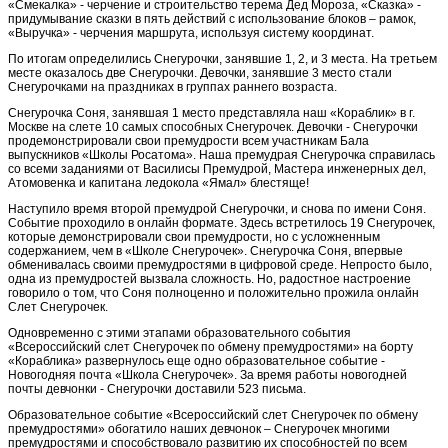
«Смекалка» - черчение и строительство терема Дед Мороза, «Сказка» -
придумывание сказки в пять действий с использование блоков – рамок,
«Выручка» - черчения маршрута, используя систему координат.
По итогам определились Снегурочки, занявшие 1, 2, и 3 места. На третьем
месте оказалось две Снегурочки. Девочки, занявшие 3 место стали
Снегурочками на праздниках в группах раннего возраста.
Снегурочка Соня, занявшая 1 место представляла наш «Кораблик» в г.
Москве на слете 10 самых способных Снегурочек. Девочки - Снегурочки
продемонстрировали свои премудрости всем участникам Бала
выпускников «Школы Росатома». Наша премудрая Снегурочка справилась
со всеми заданиями от Василисы Премудрой, Мастера инженерных дел,
Атомовенка и капитана ледокола «Ямал» блестяще!
Наступило время второй премудрой Снегурочки, и снова по имени Соня.
Событие проходило в онлайн формате. Здесь встретилось 19 Снегурочек,
которые демонстрировали свои премудрости, но с усложненным
содержанием, чем в «Школе Снегурочек». Снегурочка Соня, впервые
обменивалась своими премудростями в цифровой среде. Непросто было,
одна из премудростей вызвала сложность. Но, радостное настроение
говорило о том, что Соня полноценно и положительно прожила онлайн
Слет Снегурочек.
Одновременно с этими этапами образовательного события
«Всероссийский слет Снегурочек по обмену премудростями» на борту
«Кораблика» развернулось еще одно образовательное событие -
Новогодняя почта «Школа Снегурочек». За время работы новогодней
почты девчонки - Снегурочки доставили 523 письма.
Образовательное событие «Всероссийский слет Снегурочек по обмену
премудростями» обогатило наших девчонок – Снегурочек многими
премудростями и способствовало развитию их способностей по всем