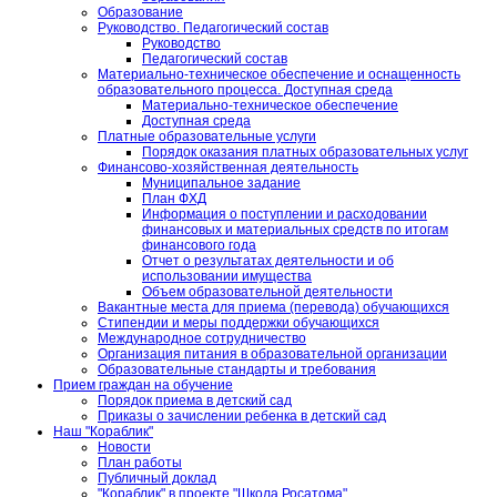
Образование
Руководство. Педагогический состав
Руководство
Педагогический состав
Материально-техническое обеспечение и оснащенность
образовательного процесса. Доступная среда
Материально-техническое обеспечение
Доступная среда
Платные образовательные услуги
Порядок оказания платных образовательных услуг
Финансово-хозяйственная деятельность
Муниципальное задание
План ФХД
Информация о поступлении и расходовании
финансовых и материальных средств по итогам
финансового года
Отчет о результатах деятельности и об
использовании имущества
Объем образовательной деятельности
Вакантные места для приема (перевода) обучающихся
Стипендии и меры поддержки обучающихся
Международное сотрудничество
Организация питания в образовательной организации
Образовательные стандарты и требования
Прием граждан на обучение
Порядок приема в детский сад
Приказы о зачислении ребенка в детский сад
Наш "Кораблик"
Новости
План работы
Публичный доклад
"Кораблик" в проекте "Школа Росатома"