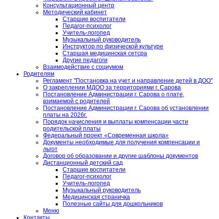
Консультационный центр
Методический кабинет
Старшие воспитатели
Педагог-психолог
Учитель-логопед
Музыкальный руководитель
Инструктор по физической культуре
Старшая медицинская сетсра
Другие педагоги
Взаимодействие с социумом
Родителям
Регламент "Постановка на учет и направление детей в ДОО"
О закреплении МДОО за территориями г. Сарова
Постановление Администрации г. Сарова о плате,
взимаемой с родителей
Постановление Администрации г. Сарова об установлении
платы на 2026г.
Порядок начисления и выплаты компенсации части
родительской платы
Федеральный проект «Современная школа»
Документы необходимые для получения компенсации и
льгот
Договор об образовании и другие шаблоны документов
Дистанционный детский сад
Старшие воспитатели
Педагог-психолог
Учитель-логопед
Музыкальный руководитель
Медицинская страничка
Полезные сайты для дошкольников
Меню
Контакты