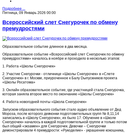
Подробнее ...
Пятница, 09 Январь 2026 00:00
Всероссийский слет Снегурочек по обмену
премудростями
Образовательное событие длинное в два месяца.
Образовательное событие «Всероссийский слет Снегурочек по обмену
премудростями» началось в ноябре и проходило в несколько этапов:
1. Работа «Школы Снегурочек»
2. Участие Снегурочки - отличнице «Школы Снегурочек» в «Слете
Снегурочек» в г. Москве, приуроченное к Балу Dыпускников проекта
«Школы Росатома»
3. Онлайн образовательное событие, где участницей стала Снегурочка,
которая заняла второе место по окончанию «Школы Снегурочек»
4. Работа новогодней почты «Школа Снегурочек»
Запуском образовательного события стало аудио объявление от Дед
Мороза, после которого девчонки подготовительных групп № 8,11,14
записались в «Школу Снегурочек», их было 17. Обучение в «Школе
Снегурочек» началось в каждой подготовительной группе и только потом
был общий «экзамен» для Снегурочек. Девочки – Снегурочки
демонстрировали 4 премудрости: «Рукоделие» - украшение кокошника,