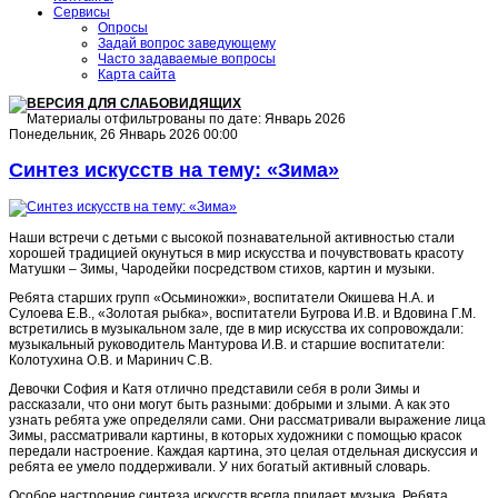
Сервисы
Опросы
Задай вопрос заведующему
Часто задаваемые вопросы
Карта сайта
ВЕРСИЯ ДЛЯ СЛАБОВИДЯЩИХ
Материалы отфильтрованы по дате: Январь 2026
Понедельник, 26 Январь 2026 00:00
Синтез искусств на тему: «Зима»
Наши встречи с детьми с высокой познавательной активностью стали
хорошей традицией окунуться в мир искусства и почувствовать красоту
Матушки – Зимы, Чародейки посредством стихов, картин и музыки.
Ребята старших групп «Осьминожки», воспитатели Окишева Н.А. и
Сулоева Е.В., «Золотая рыбка», воспитатели Бугрова И.В. и Вдовина Г.М.
встретились в музыкальном зале, где в мир искусства их сопровождали:
музыкальный руководитель Мантурова И.В. и старшие воспитатели:
Колотухина О.В. и Маринич С.В.
Девочки София и Катя отлично представили себя в роли Зимы и
рассказали, что они могут быть разными: добрыми и злыми. А как это
узнать ребята уже определяли сами. Они рассматривали выражение лица
Зимы, рассматривали картины, в которых художники с помощью красок
передали настроение. Каждая картина, это целая отдельная дискуссия и
ребята ее умело поддерживали. У них богатый активный словарь.
Особое настроение синтеза искусств всегда придает музыка. Ребята