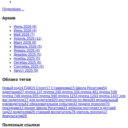
Подробнее ...
Архив
Июль 2026 (6)
Июнь 2026 (4)
Май 2026 (7)
Апрель 2026 (11)
Март 2026 (6)
Февраль 2026 (5)
Январь 2026 (4)
Декабрь 2025 (5)
Ноябрь 2025 (5)
Октябрь 2025 (6)
Сентябрь 2025 (5)
Август 2025 (9)
Облако тегов
Новый год
14
ПДД
15
Спорт
17
Стажировка
15
Школа Росатома
54
адаптация
27
группа 1
37
группа 2
40
группа 3
34
группа 4
61
группа 5
38
группа 7
48
группа 8
55
группа 9
40
группа 11
53
группа 12
43
группа 14
37
для
вас родители
17
для родителей
20
инструктор по физо
83
музыкальный
руководитель
62
образовательное событие
42
педагог психолог
70
праздники
12
проект Школа Росатома
21
ребенок поступает в детский
сад
22
родителям
28
старший воспитатель
78
учитель логопед
12
факультатив
28
Полезные ссылки