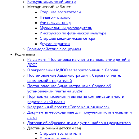
Консультационный центр
Методический кабинет
Старшие воспитатели
Педагог-психолог
Учитель-логопед
Музыкальный руководитель
Инструктор по физической культуре
Старшая медицинская сетсра
Другие педагоги
Взаимодействие с социумом
Родителям
Регламент "Постановка на учет и направление детей в
ДОО"
О закреплении МДОО за территориями г. Сарова
Постановление Администрации г. Сарова о плате,
взимаемой с родителей
Постановление Администрации г. Сарова об
установлении платы на 2026г.
Порядок начисления и выплаты компенсации части
родительской платы
Федеральный проект «Современная школа»
Документы необходимые для получения компенсации и
льгот
Договор об образовании и другие шаблоны документов
Дистанционный детский сад
Старшие воспитатели
Педагог-психолог