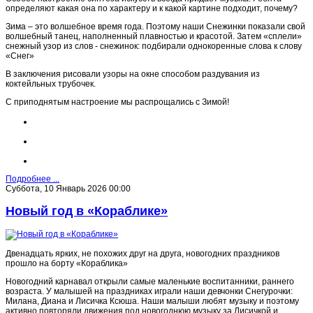
определяют какая она по характеру и к какой картине подходит, почему?
Зима – это волшебное время года. Поэтому наши Снежинки показали свой
волшебный танец, наполненный плавностью и красотой. Затем «сплели»
снежный узор из слов - снежинок: подбирали однокоренные слова к слову
«Снег»
В заключения рисовали узоры на окне способом раздувания из
коктейльных трубочек.
С приподнятым настроение мы распрощались с Зимой!
Подробнее ...
Суббота, 10 Январь 2026 00:00
Новый год в «Кораблике»
Двенадцать ярких, не похожих друг на друга, новогодних праздников
прошло на борту «Кораблика»
Новогодний карнавал открыли самые маленькие воспитанники, раннего
возраста. У малышей на праздниках играли наши девчонки Снегурочки:
Милана, Диана и Лисичка Ксюша. Наши малыши любят музыку и поэтому
активно повторяли движения под новогоднюю музыку за Лисичкой и