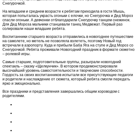
Снегурочкой.
На младшем и среднем возрасте к ребятам приходила в гости Мышь,
которая попыталась украсть огоньки с елочки, но Снегурочка и Дед Мороз
спасли огоньки. А девчонки отблагодарили Снегурочку танцем снежинок.
Для Дед Мороза мальчики станцевали танец Медвежат. Первый раз
солировали наши младшие ребята.
Воспитанники старшего возраста отправились в новогоднее путешествие
на самолете, но метель не позволяла взлететь, поэтому Новый год
встречали в аэропорту. Куда и прибыли Баба Яга на ступе и Дед Мороз со
Снегурочкой. Ребята проживали Новогодний праздник в формате сюжетно
– ролевой игры.
Самые старшие, подготовительные группы, разыграли новогодний
спектакль – сказку «Щелкунчик». В котором продемонстрировали
высочайший уровень самостоятельности и творческие способности.
Гордость за своих воспитанников испытали все присутствующие педагоги
и родители и наслаждение от сюжета, который ребята смогли передать
ярко и эмоционально.
Все праздники и представления завершались общим хороводом с
родителями.