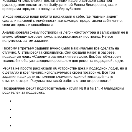
Команда «Подводники», воспитанники нашего детского сада под
руководством воспитателя Цыбуцыниной Елены Викторовны, стали
призерами городского конкурса «Мир кубиков»
В ходе конкурса наши ребята рассказали о себе, где главный акцент
сделали на своей сплочённости, как команде, представили себя лично,
свои интересы и способности.
Анализировали схему постройки из лего - конструктора и записывали ее в
мнемотаблицу, которая помогла воспроизвести постройку. Не все
получилось в этом задании.
Поэтому в третьем задании нужно было максимально все сделать на
отлично. С этим ребята справились. Они создали макет, в разрезе,
подводную лодку «Саров» и разместили ее в доке. Док был обустроен
техникой и обслуживающим персоналом для ремонта подводной лодки.
Ребята не просто рассказали об устройстве дока и подводной лодки, но и
о деталях и креплениях, используемых в своей постройке. Все три
задания наши дети выполняли слаженно, единой командой – это
отметило жюри. Результатом такой работы стало второе место!
Поздравляем ребят подготовительных групп № 8 и № 14. И благодарим
родителей за поддержку.