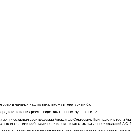
 которых и начался наш музыкально – литературный бал.
о и родители наших ребят подготовительных групп N 1 и 12.
а жил и создавал свои шедевры Александр Сергеевич. Пригласили в гости Ар
гадывала загадки ребятам и родителям, читая отрывки из произведений А.С.