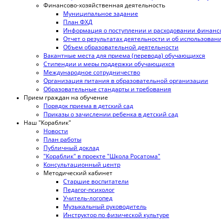
Финансово-хозяйственная деятельность
Муниципальное задание
План ФХД
Информация о поступлении и расходовании финансо
Отчет о результатах деятельности и об использова
Объем образовательной деятельности
Вакантные места для приема (перевода) обучающихся
Стипендии и меры поддержки обучающихся
Международное сотрудничество
Организация питания в образовательной организации
Образовательные стандарты и требования
Прием граждан на обучение
Порядок приема в детский сад
Приказы о зачислении ребенка в детский сад
Наш "Кораблик"
Новости
План работы
Публичный доклад
"Кораблик" в проекте "Школа Росатома"
Консультационный центр
Методический кабинет
Старшие воспитатели
Педагог-психолог
Учитель-логопед
Музыкальный руководитель
Инструктор по физической культуре