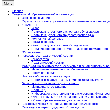
Menu
Главная
Сведения об образовательной организации
Основные сведения
Структура и органы управления образовательной организаци
Документы
Устав
Правила внутреннего распорядка обучающихся
Правила внутреннего трудового распорядка
Коллективный договор
Локальные акты
Отчет о результатах самообследования
Предписание органов, осуществляющих государственны
Образование
Руководство. Педагогический состав
Руководство
Педагогический состав
Материально-техническое обеспечение и оснащенность образ
Материально-техническое обеспечение
Доступная среда
Платные образовательные услуги
Порядок оказания платных образовательных услуг
Финансово-хозяйственная деятельность
Муниципальное задание
План ФХД
Информация о поступлении и расходовании финансовы
Отчет о результатах деятельности и об использовани
Объем образовательной деятельности
Вакантные места для приема (перевода) обучающихся
Стипендии и меры поддержки обучающихся