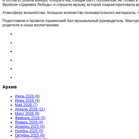
А потом устроили конкурс чтецов и настоящий бал с полонезом, не только 
Врубеля «Царевна Лебедь» и слушали музыку, которая охарактеризовала кра
Атмосферу волшебства, большое количество познавательного материала, тво
Подготовили и провели пушкинский бал музыкальный руководитель: Мантурова
родители и наши воспитанники.
Архив
Июль 2026 (6)
Июнь 2026 (4)
Май 2026 (7)
Апрель 2026 (11)
Март 2026 (6)
Февраль 2026 (5)
Январь 2026 (4)
Декабрь 2025 (5)
Ноябрь 2025 (5)
Октябрь 2025 (6)