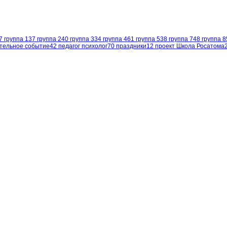
7
группа 1
37
группа 2
40
группа 3
34
группа 4
61
группа 5
38
группа 7
48
группа 8
тельное событие
42
педагог психолог
70
праздники
12
проект Школа Росатома