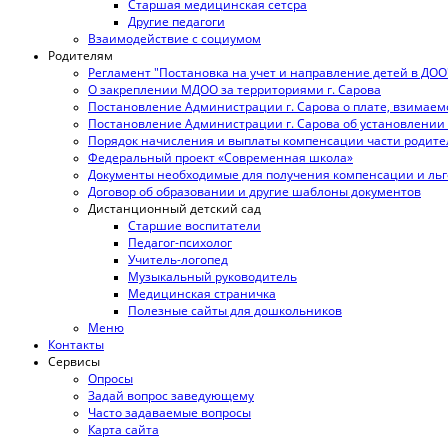
Старшая медицинская сетсра
Другие педагоги
Взаимодействие с социумом
Родителям
Регламент "Постановка на учет и направление детей в ДОО
О закреплении МДОО за территориями г. Сарова
Постановление Администрации г. Сарова о плате, взимаем
Постановление Администрации г. Сарова об установлении 
Порядок начисления и выплаты компенсации части родите
Федеральный проект «Современная школа»
Документы необходимые для получения компенсации и льг
Договор об образовании и другие шаблоны документов
Дистанционный детский сад
Старшие воспитатели
Педагог-психолог
Учитель-логопед
Музыкальный руководитель
Медицинская страничка
Полезные сайты для дошкольников
Меню
Контакты
Сервисы
Опросы
Задай вопрос заведующему
Часто задаваемые вопросы
Карта сайта