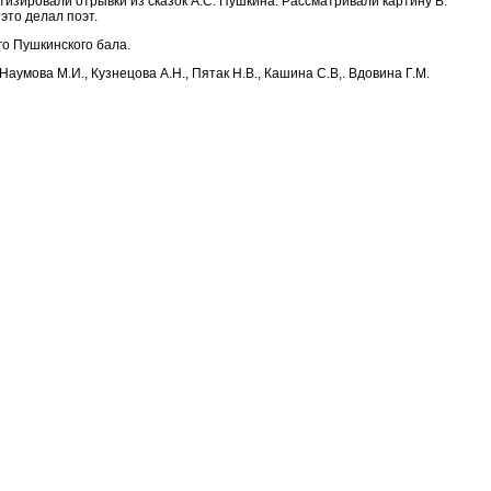
тизировали отрывки из сказок А.С. Пушкина. Рассматривали картину В.
это делал поэт.
го Пушкинского бала.
умова М.И., Кузнецова А.Н., Пятак Н.В., Кашина С.В,. Вдовина Г.М.