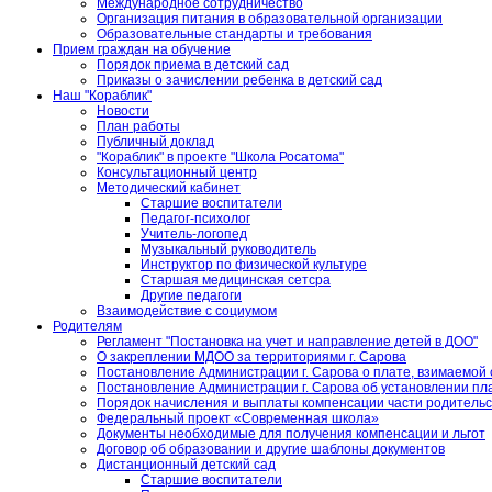
Международное сотрудничество
Организация питания в образовательной организации
Образовательные стандарты и требования
Прием граждан на обучение
Порядок приема в детский сад
Приказы о зачислении ребенка в детский сад
Наш "Кораблик"
Новости
План работы
Публичный доклад
"Кораблик" в проекте "Школа Росатома"
Консультационный центр
Методический кабинет
Старшие воспитатели
Педагог-психолог
Учитель-логопед
Музыкальный руководитель
Инструктор по физической культуре
Старшая медицинская сетсра
Другие педагоги
Взаимодействие с социумом
Родителям
Регламент "Постановка на учет и направление детей в ДОО"
О закреплении МДОО за территориями г. Сарова
Постановление Администрации г. Сарова о плате, взимаемой 
Постановление Администрации г. Сарова об установлении пла
Порядок начисления и выплаты компенсации части родитель
Федеральный проект «Современная школа»
Документы необходимые для получения компенсации и льгот
Договор об образовании и другие шаблоны документов
Дистанционный детский сад
Старшие воспитатели