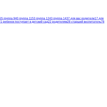
55
группа 9
40
группа 11
53
группа 12
43
группа 14
37
для вас родители
17
для
21
ребенок поступает в детский сад
22
родителям
28
старший воспитатель
78