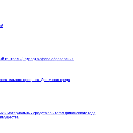
ей
й контроль (надзор) в сфере образования
овательного процесса. Доступная среда
х и материальных средств по итогам финансового года
и имущества