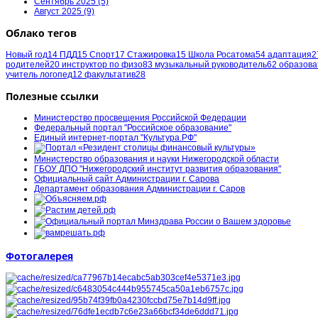
Сентябрь 2025 (5)
Август 2025 (9)
Облако тегов
Новый год
14
ПДД
15
Спорт
17
Стажировка
15
Школа Росатома
54
адаптация
2
родителей
20
инструктор по физо
83
музыкальный руководитель
62
образова
учитель логопед
12
факультатив
28
Полезные ссылки
Министерство просвещения Российской Федерации
Федеральный портал "Российское образование"
Единый интернет-портал "Культура.РФ"
Министерство образования и науки Нижегородской области
ГБОУ ДПО "Нижегородский институт развития образования"
Официальный сайт Администрации г. Сарова
Департамент образования Администрации г. Саров
Фотогалерея