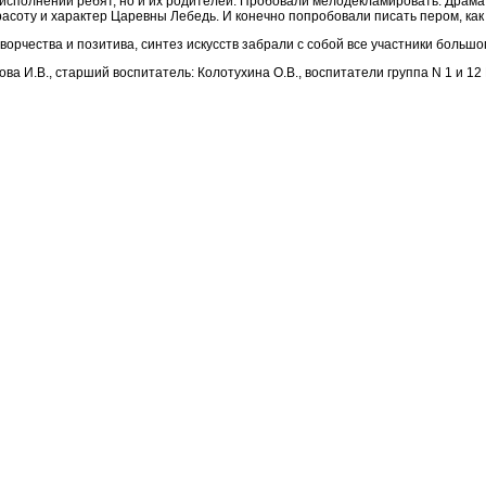
в исполнении ребят, но и их родителей. Пробовали мелодекламировать. Драма
соту и характер Царевны Лебедь. И конечно попробовали писать пером, как 
рчества и позитива, синтез искусств забрали с собой все участники большо
 И.В., старший воспитатель: Колотухина О.В., воспитатели группа N 1 и 12 На