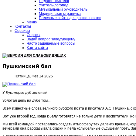
Педагог-психолог
Учитель-логопед
Музыкальный руководитель
Медицинская страничка
Полезные сайты для дошкольников
Меню
Контакты
Сервисы
Опросы
Задай вопрос заведующему
Часто задаваемые вопросы
Карта сайта
ВЕРСИЯ ДЛЯ СЛАБОВИДЯЩИХ
Пушкинский бал
Пятница, Фев 14 2025
У Лукоморье дуб зеленый
Золотая цепь на дубе том....
Всем известные слова великого русского поэта и писателя А.С. Пушкина, с
Вот уже второй год, когда к балу готовятся не только дети и воспитатели, н
Мы всей командой постарались создать атмосферу тех далеких времен, когд
вечерами она рассказывала сказки и пела колыбельные будущему поэту. За