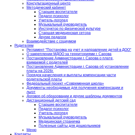
Консультационный центр
Методический кабинет
Старшие воспитатели
Педагог-психолог
Учитель-логопед
Музыкальный руководитель
Инструктор по физической культуре
Старшая медицинская сетсра
Другие педагоги
Взаимодействие с социумом
Родителям
Регламент "Постановка на учет и направление детей в ДОО"
О закреплении МДОО за территориями г. Сарова
Постановление Администрации г. Сарова о плате,
взимаемой с родителей
Постановление Администрации г. Сарова об установлении
платы на 2026г.
Порядок начисления и выплаты компенсации части
родительской платы
Федеральный проект «Современная школа»
Документы необходимые для получения компенсации и
льгот
Договор об образовании и другие шаблоны документов
Дистанционный детский сад
Старшие воспитатели
Педагог-психолог
Учитель-логопед
Музыкальный руководитель
Медицинская страничка
Полезные сайты для дошкольников
Меню
Контакты