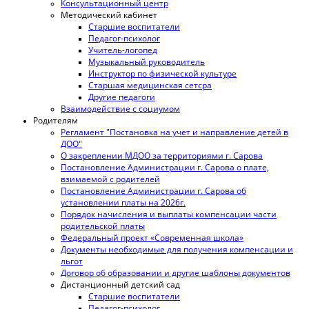
Консультационный центр
Методический кабинет
Старшие воспитатели
Педагог-психолог
Учитель-логопед
Музыкальный руководитель
Инструктор по физической культуре
Старшая медицинская сетсра
Другие педагоги
Взаимодействие с социумом
Родителям
Регламент "Постановка на учет и направление детей в
ДОО"
О закреплении МДОО за территориями г. Сарова
Постановление Администрации г. Сарова о плате,
взимаемой с родителей
Постановление Администрации г. Сарова об
установлении платы на 2026г.
Порядок начисления и выплаты компенсации части
родительской платы
Федеральный проект «Современная школа»
Документы необходимые для получения компенсации и
льгот
Договор об образовании и другие шаблоны документов
Дистанционный детский сад
Старшие воспитатели
Педагог-психолог