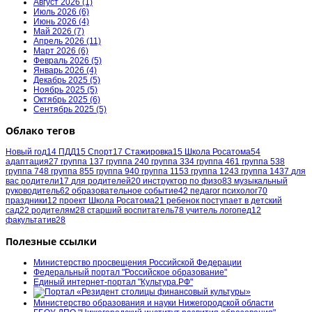
Август 2026 (1)
Июль 2026 (6)
Июнь 2026 (4)
Май 2026 (7)
Апрель 2026 (11)
Март 2026 (6)
Февраль 2026 (5)
Январь 2026 (4)
Декабрь 2025 (5)
Ноябрь 2025 (5)
Октябрь 2025 (6)
Сентябрь 2025 (5)
Облако тегов
Новый год
14
ПДД
15
Спорт
17
Стажировка
15
Школа Росатома
54
адаптация
27
группа 1
37
группа 2
40
группа 3
34
группа 4
61
группа 5
38
группа 7
48
группа 8
55
группа 9
40
группа 11
53
группа 12
43
группа 14
37
для
вас родители
17
для родителей
20
инструктор по физо
83
музыкальный
руководитель
62
образовательное событие
42
педагог психолог
70
праздники
12
проект Школа Росатома
21
ребенок поступает в детский
сад
22
родителям
28
старший воспитатель
78
учитель логопед
12
факультатив
28
Полезные ссылки
Министерство просвещения Российской Федерации
Федеральный портал "Российское образование"
Единый интернет-портал "Культура.РФ"
Министерство образования и науки Нижегородской области