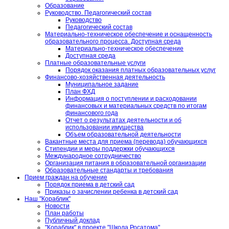
Образование
Руководство. Педагогический состав
Руководство
Педагогический состав
Материально-техническое обеспечение и оснащенность
образовательного процесса. Доступная среда
Материально-техническое обеспечение
Доступная среда
Платные образовательные услуги
Порядок оказания платных образовательных услуг
Финансово-хозяйственная деятельность
Муниципальное задание
План ФХД
Информация о поступлении и расходовании
финансовых и материальных средств по итогам
финансового года
Отчет о результатах деятельности и об
использовании имущества
Объем образовательной деятельности
Вакантные места для приема (перевода) обучающихся
Стипендии и меры поддержки обучающихся
Международное сотрудничество
Организация питания в образовательной организации
Образовательные стандарты и требования
Прием граждан на обучение
Порядок приема в детский сад
Приказы о зачислении ребенка в детский сад
Наш "Кораблик"
Новости
План работы
Публичный доклад
"Кораблик" в проекте "Школа Росатома"