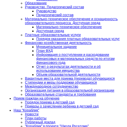
Образование
Руководство. Педагогический состав
Руководство
Педагогический состав
Материально-техническое обеспечение и оснащенность
образовательного процесса. Доступная среда
Материально-техническое обеспечение
Доступная среда
Платные образовательные услуги
Порядок оказания платных образовательных услуг
Финансово-хозяйственная деятельность
Муниципальное задание
План ФХД
Информация о поступлении и расходовании
финансовых и материальных средств по итогам
финансового года
Отчет о результатах деятельности и об
использовании имущества
Объем образовательной деятельности
Вакантные места для приема (перевода) обучающихся
Стипендии и меры поддержки обучающихся
Международное сотрудничество
Организация питания в образовательной организации
Образовательные стандарты и требования
Прием граждан на обучение
Порядок приема в детский сад
Приказы о зачислении ребенка в детский сад
Наш "Кораблик"
Новости
План работы
Публичный доклад
"Кораблик" в проекте "Школа Росатома"