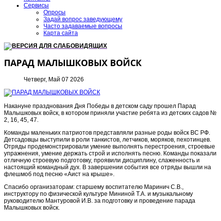
Сервисы
Опросы
Задай вопрос заведующему
Часто задаваемые вопросы
Карта сайта
ВЕРСИЯ ДЛЯ СЛАБОВИДЯЩИХ
ПАРАД МАЛЫШКОВЫХ ВОЙСК
Четверг, Май 07 2026
Накануне празднования Дня Победы в детском саду прошел Парад
Малышковых войск, в котором приняли участие ребята из детских садов №
2, 16, 45, 47.
Команды маленьких патриотов представляли разные роды войск ВС РФ.
Детсадовцы выступили в роли танкистов, летчиков, моряков, пехотинцев.
Отряды продемонстрировали умение выполнять перестроения, строевые
упражнения, умение держать строй и исполнять песню. Команды показали
отличную строевую подготовку, проявили дисциплину, слаженность и
настоящий командный дух. В завершении события все отряды вышли на
флешмоб под песню «Аист на крыше».
Спасибо организаторам: старшему воспитателю Маринич С.В.,
инструктору по физической культуре Мининой Т.А. и музыкальному
руководителю Мантуровой И.В. за подготовку и проведение парада
Малышковых войск.