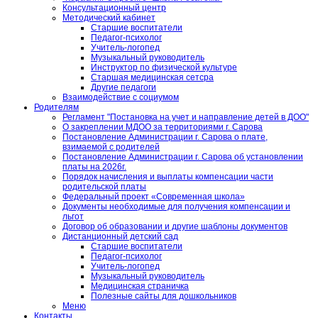
Консультационный центр
Методический кабинет
Старшие воспитатели
Педагог-психолог
Учитель-логопед
Музыкальный руководитель
Инструктор по физической культуре
Старшая медицинская сетсра
Другие педагоги
Взаимодействие с социумом
Родителям
Регламент "Постановка на учет и направление детей в ДОО"
О закреплении МДОО за территориями г. Сарова
Постановление Администрации г. Сарова о плате,
взимаемой с родителей
Постановление Администрации г. Сарова об установлении
платы на 2026г.
Порядок начисления и выплаты компенсации части
родительской платы
Федеральный проект «Современная школа»
Документы необходимые для получения компенсации и
льгот
Договор об образовании и другие шаблоны документов
Дистанционный детский сад
Старшие воспитатели
Педагог-психолог
Учитель-логопед
Музыкальный руководитель
Медицинская страничка
Полезные сайты для дошкольников
Меню
Контакты