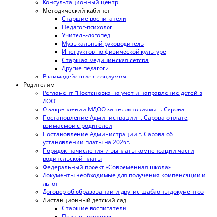
Консультационный центр
Методический кабинет
Старшие воспитатели
Педагог-психолог
Учитель-логопед
Музыкальный руководитель
Инструктор по физической культуре
Старшая медицинская сетсра
Другие педагоги
Взаимодействие с социумом
Родителям
Регламент "Постановка на учет и направление детей в
ДОО"
О закреплении МДОО за территориями г. Сарова
Постановление Администрации г. Сарова о плате,
взимаемой с родителей
Постановление Администрации г. Сарова об
установлении платы на 2026г.
Порядок начисления и выплаты компенсации части
родительской платы
Федеральный проект «Современная школа»
Документы необходимые для получения компенсации и
льгот
Договор об образовании и другие шаблоны документов
Дистанционный детский сад
Старшие воспитатели
Педагог-психолог