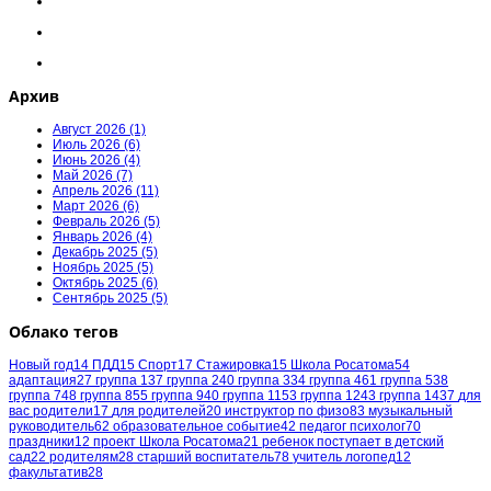
Архив
Август 2026 (1)
Июль 2026 (6)
Июнь 2026 (4)
Май 2026 (7)
Апрель 2026 (11)
Март 2026 (6)
Февраль 2026 (5)
Январь 2026 (4)
Декабрь 2025 (5)
Ноябрь 2025 (5)
Октябрь 2025 (6)
Сентябрь 2025 (5)
Облако тегов
Новый год
14
ПДД
15
Спорт
17
Стажировка
15
Школа Росатома
54
адаптация
27
группа 1
37
группа 2
40
группа 3
34
группа 4
61
группа 5
38
группа 7
48
группа 8
55
группа 9
40
группа 11
53
группа 12
43
группа 14
37
для
вас родители
17
для родителей
20
инструктор по физо
83
музыкальный
руководитель
62
образовательное событие
42
педагог психолог
70
праздники
12
проект Школа Росатома
21
ребенок поступает в детский
сад
22
родителям
28
старший воспитатель
78
учитель логопед
12
факультатив
28