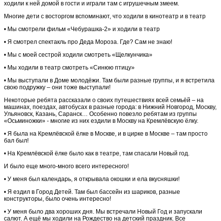
ходили к ней домой в гости и играли там с игрушечным змеем.
Многие дети с восторгом вспоминают, что ходили в кинотеатр и в театр
• Мы смотрели фильм «Чебурашка-2» и ходили в театр
• Я смотрел спектакль про Деда Мороза. Где? Сам не знаю!
• Мы с моей сестрой ходили смотреть «Щелкунчика»
• Мы ходили в театр смотреть «Синюю птицу»
• Мы выступали в Доме молодёжи. Там были разные группы, и я встретила
свою подружку – они тоже выступали!
Некоторые ребята рассказали о своих путешествиях всей семьёй – на
машинах, поездах, автобусах в разные города: в Нижний Новгород, Москву,
Ульяновск, Казань, Саранск… Особенно повезло ребятам из группы
«Осьминожки» - многие из них ездили в Москву на Кремлёвскую ёлку.
• Я была на Кремлёвской ёлке в Москве, и в цирке в Москве – там просто
бал был!
• На Кремлёвской ёлке было как в театре, там спасали Новый год.
И было еще много-много всего интересного!
• У меня был календарь, я открывала окошки и ела вкусняшки!
• Я ездил в Город Детей. Там был бассейн из шариков, разные
конструкторы, было очень интересно!
• У меня было два хороших дня. Мы встречали Новый Год и запускали
салют. А ещё мы ходили на Рождество на детский праздник. Все