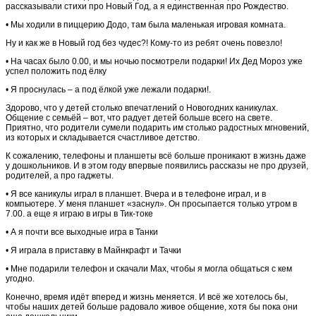
рассказывали стихи про Новый Год, а я единственная про Рождество.
• Мы ходили в пиццерию Додо, там была маленькая игровая комната.
Ну и как же в Новый год без чудес?! Кому-то из ребят очень повезло!
• На часах было 0.00, и мы ночью посмотрели подарки! Их Дед Мороз уже
успел положить под ёлку
• Я проснулась – а под ёлкой уже лежали подарки!.
Здорово, что у детей столько впечатлений о Новогодних каникулах.
Общение с семьёй – вот, что радует детей больше всего на свете.
Приятно, что родители сумели подарить им столько радостных мгновений,
из которых и складывается счастливое детство.
К сожалению, телефоны и планшеты всё больше проникают в жизнь даже
у дошкольников. И в этом году впервые появились рассказы не про друзей,
родителей, а про гаджеты.
• Я все каникулы играл в планшет. Вчера и в телефоне играл, и в
компьютере. У меня планшет «заснул». Он просыпается только утром в
7.00. а еще я играю в игры в Тик-токе
• А я почти все выходные игра в Танки
• Я играла в приставку в Майнкрафт и Тачки
• Мне подарили телефон и скачали Мах, чтобы я могла общаться с кем
угодно.
Конечно, время идёт вперед и жизнь меняется. И всё же хотелось бы,
чтобы наших детей больше радовало живое общение, хотя бы пока они