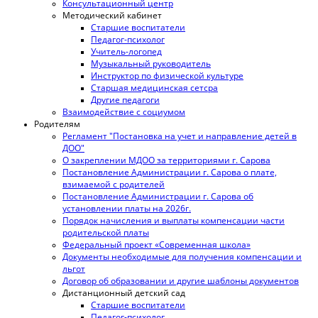
Консультационный центр
Методический кабинет
Старшие воспитатели
Педагог-психолог
Учитель-логопед
Музыкальный руководитель
Инструктор по физической культуре
Старшая медицинская сетсра
Другие педагоги
Взаимодействие с социумом
Родителям
Регламент "Постановка на учет и направление детей в
ДОО"
О закреплении МДОО за территориями г. Сарова
Постановление Администрации г. Сарова о плате,
взимаемой с родителей
Постановление Администрации г. Сарова об
установлении платы на 2026г.
Порядок начисления и выплаты компенсации части
родительской платы
Федеральный проект «Современная школа»
Документы необходимые для получения компенсации и
льгот
Договор об образовании и другие шаблоны документов
Дистанционный детский сад
Старшие воспитатели
Педагог-психолог