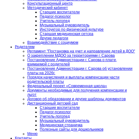
Консультационный центр
Методический кабинет
Старшие воспитатели
Педагог-психолог
Учитель-логопед
Музыкальный руководитель
Инструктор по физической культуре
Старшая медицинская сетсра
Другие педагоги
Взаимодействие с социумом
Родителям
Регламент "Постановка на учет и направление детей в ДОО"
О закреплении МДОО за территориями г. Сарова
Постановление Администрации г. Сарова о плате,
взимаемой с родителей
Постановление Администрации г. Сарова об установлении
платы на 2026г.
Порядок начисления и выплаты компенсации части
родительской платы
Федеральный проект «Современная школа»
Документы необходимые для получения компенсации и
льгот
Договор об образовании и другие шаблоны документов
Дистанционный детский сад
Старшие воспитатели
Педагог-психолог
Учитель-логопед
Музыкальный руководитель
Медицинская страничка
Полезные сайты для дошкольников
Меню
Контакты