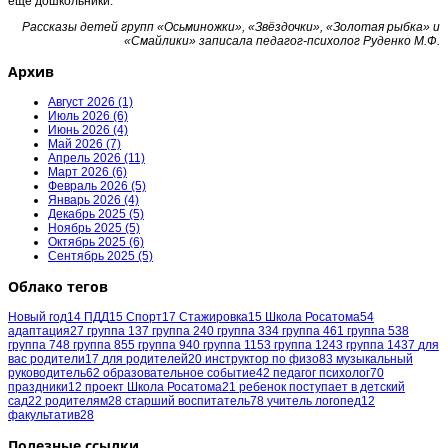
еще дошкольники.
Рассказы детей групп «Осьминожки», «Звёздочки», «Золотая рыбка» и
«Смайлики» записала педагог-психолог Руденко М.Ф.
Архив
Август 2026 (1)
Июль 2026 (6)
Июнь 2026 (4)
Май 2026 (7)
Апрель 2026 (11)
Март 2026 (6)
Февраль 2026 (5)
Январь 2026 (4)
Декабрь 2025 (5)
Ноябрь 2025 (5)
Октябрь 2025 (6)
Сентябрь 2025 (5)
Облако тегов
Новый год
14
ПДД
15
Спорт
17
Стажировка
15
Школа Росатома
54
адаптация
27
группа 1
37
группа 2
40
группа 3
34
группа 4
61
группа 5
38
группа 7
48
группа 8
55
группа 9
40
группа 11
53
группа 12
43
группа 14
37
для
вас родители
17
для родителей
20
инструктор по физо
83
музыкальный
руководитель
62
образовательное событие
42
педагог психолог
70
праздники
12
проект Школа Росатома
21
ребенок поступает в детский
сад
22
родителям
28
старший воспитатель
78
учитель логопед
12
факультатив
28
Полезные ссылки