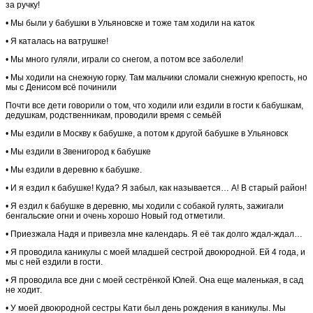
за ручку!
• Мы были у бабушки в Ульяновске и тоже там ходили на каток
• Я каталась на ватрушке!
• Мы много гуляли, играли со снегом, а потом все заболели!
• Мы ходили на снежную горку. Там мальчики сломали снежную крепость, но
мы с Денисом всё починили
Почти все дети говорили о том, что ходили или ездили в гости к бабушкам,
дедушкам, родственникам, проводили время с семьёй
• Мы ездили в Москву к бабушке, а потом к другой бабушке в Ульяновск
• Мы ездили в Звенигород к бабушке
• Мы ездили в деревню к бабушке.
• И я ездил к бабушке! Куда? Я забыл, как называется… А! В старый район!
• Я ездил к бабушке в деревню, мы ходили с собакой гулять, зажигали
бенгальские огни и очень хорошо Новый год отметили.
• Приезжала Надя и привезла мне календарь. Я её так долго ждал-ждал…
• Я проводила каникулы с моей младшей сестрой двоюродной. Ей 4 года, и
мы с ней ездили в гости.
• Я проводила все дни с моей сестрёнкой Юлей. Она еще маленькая, в сад
не ходит.
• У моей двоюродной сестры Кати был день рождения в каникулы. Мы