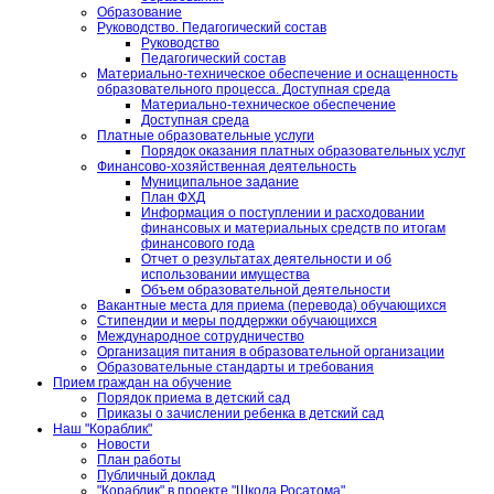
Образование
Руководство. Педагогический состав
Руководство
Педагогический состав
Материально-техническое обеспечение и оснащенность
образовательного процесса. Доступная среда
Материально-техническое обеспечение
Доступная среда
Платные образовательные услуги
Порядок оказания платных образовательных услуг
Финансово-хозяйственная деятельность
Муниципальное задание
План ФХД
Информация о поступлении и расходовании
финансовых и материальных средств по итогам
финансового года
Отчет о результатах деятельности и об
использовании имущества
Объем образовательной деятельности
Вакантные места для приема (перевода) обучающихся
Стипендии и меры поддержки обучающихся
Международное сотрудничество
Организация питания в образовательной организации
Образовательные стандарты и требования
Прием граждан на обучение
Порядок приема в детский сад
Приказы о зачислении ребенка в детский сад
Наш "Кораблик"
Новости
План работы
Публичный доклад
"Кораблик" в проекте "Школа Росатома"