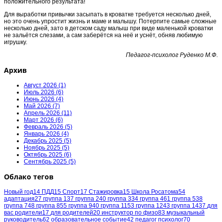
положительного результата!
Для выработки привычки засыпать в кроватке требуется несколько дней,
но это очень упростит жизнь и маме и малышу. Потерпите самые сложные
несколько дней, зато в детском саду малыш при виде маленькой кроватки
не зальётся слезами, а сам заберётся на неё и уснёт, обняв любимую
игрушку.
Педагог-психолог Руденко М.Ф.
Архив
Август 2026 (1)
Июль 2026 (6)
Июнь 2026 (4)
Май 2026 (7)
Апрель 2026 (11)
Март 2026 (6)
Февраль 2026 (5)
Январь 2026 (4)
Декабрь 2025 (5)
Ноябрь 2025 (5)
Октябрь 2025 (6)
Сентябрь 2025 (5)
Облако тегов
Новый год
14
ПДД
15
Спорт
17
Стажировка
15
Школа Росатома
54
адаптация
27
группа 1
37
группа 2
40
группа 3
34
группа 4
61
группа 5
38
группа 7
48
группа 8
55
группа 9
40
группа 11
53
группа 12
43
группа 14
37
для
вас родители
17
для родителей
20
инструктор по физо
83
музыкальный
руководитель
62
образовательное событие
42
педагог психолог
70