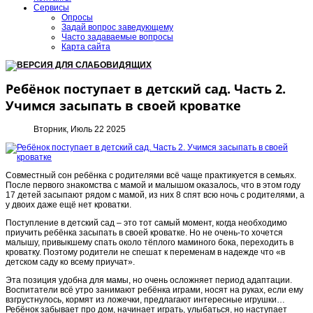
Сервисы
Опросы
Задай вопрос заведующему
Часто задаваемые вопросы
Карта сайта
ВЕРСИЯ ДЛЯ СЛАБОВИДЯЩИХ
Ребёнок поступает в детский сад. Часть 2.
Учимся засыпать в своей кроватке
Вторник, Июль 22 2025
Совместный сон ребёнка с родителями всё чаще практикуется в семьях.
После первого знакомства с мамой и малышом оказалось, что в этом году
17 детей засыпают рядом с мамой, из них 8 спят всю ночь с родителями, а
у двоих даже ещё нет кроватки.
Поступление в детский сад – это тот самый момент, когда необходимо
приучить ребёнка засыпать в своей кроватке. Но не очень-то хочется
малышу, привыкшему спать около тёплого маминого бока, переходить в
кроватку. Поэтому родители не спешат к переменам в надежде что «в
детском саду ко всему приучат».
Эта позиция удобна для мамы, но очень осложняет период адаптации.
Воспитатели всё утро занимают ребёнка играми, носят на руках, если ему
взгрустнулось, кормят из ложечки, предлагают интересные игрушки…
Ребёнок забывает про дом, начинает играть, улыбаться, но наступает