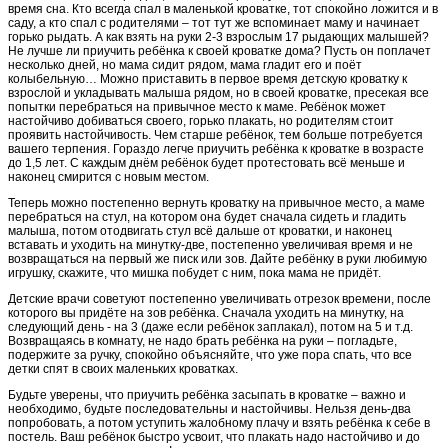
время сна. Кто всегда спал в маленькой кроватке, тот спокойно ложится и в
саду, а кто спал с родителями – тот тут же вспоминает маму и начинает
горько рыдать. А как взять на руки 2-3 взрослым 17 рыдающих малышей?
Не лучше ли приучить ребёнка к своей кроватке дома? Пусть он поплачет
несколько дней, но мама сидит рядом, мама гладит его и поёт
колыбельную… Можно приставить в первое время детскую кроватку к
взрослой и укладывать малыша рядом, но в своей кроватке, пресекая все
попытки перебраться на привычное место к маме. Ребёнок может
настойчиво добиваться своего, горько плакать, но родителям стоит
проявить настойчивость. Чем старше ребёнок, тем больше потребуется
вашего терпения. Гораздо легче приучить ребёнка к кроватке в возрасте
до 1,5 лет. С каждым днём ребёнок будет протестовать всё меньше и
наконец смирится с новым местом.
Теперь можно постепенно вернуть кроватку на привычное место, а маме
перебраться на стул, на котором она будет сначала сидеть и гладить
малыша, потом отодвигать стул всё дальше от кроватки, и наконец
вставать и уходить на минутку-две, постепенно увеличивая время и не
возвращаться на первый же писк или зов. Дайте ребёнку в руки любимую
игрушку, скажите, что мишка побудет с ним, пока мама не придёт.
Детские врачи советуют постепенно увеличивать отрезок времени, после
которого вы придёте на зов ребёнка. Сначала уходить на минутку, на
следующий день - на 3 (даже если ребёнок заплакал), потом на 5 и т.д.
Возвращаясь в комнату, не надо брать ребёнка на руки – погладьте,
подержите за ручку, спокойно объясняйте, что уже пора спать, что все
детки спят в своих маленьких кроватках.
Будьте уверены, что приучить ребёнка засыпать в кроватке – важно и
необходимо, будьте последовательны и настойчивы. Нельзя день-два
попробовать, а потом уступить жалобному плачу и взять ребёнка к себе в
постель. Ваш ребёнок быстро усвоит, что плакать надо настойчиво и до