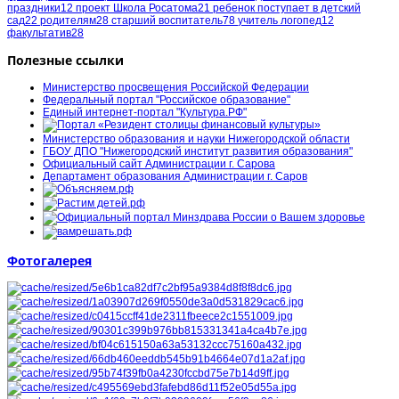
праздники
12
проект Школа Росатома
21
ребенок поступает в детский
сад
22
родителям
28
старший воспитатель
78
учитель логопед
12
факультатив
28
Полезные ссылки
Министерство просвещения Российской Федерации
Федеральный портал "Российское образование"
Единый интернет-портал "Культура.РФ"
Министерство образования и науки Нижегородской области
ГБОУ ДПО "Нижегородский институт развития образования"
Официальный сайт Администрации г. Сарова
Департамент образования Администрации г. Саров
Фотогалерея