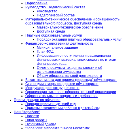
Образование
Руководство. Педагогический состав
Руководство
Педагогический состав
Материально-техническое обеспечение и оснащенность
образовательного процесса. Доступная среда
Материально-техническое обеспечение
Доступная среда
Платные образовательные услуги
Порядок оказания платных образовательных услуг
Финансово-хозяйственная деятельность
Муниципальное задание
План ФХД
Информация о поступлении и расходовании
финансовых и материальных средств по итогам
финансового года
Отчет о результатах деятельности и об
использовании имущества
Объем образовательной деятельности
Вакантные места для приема (перевода) обучающихся
Стипендии и меры поддержки обучающихся
Международное сотрудничество
Организация питания в образовательной организации
Образовательные стандарты и требования
Прием граждан на обучение
Порядок приема в детский сад
Приказы о зачислении ребенка в детский сад
Наш "Кораблик"
Новости
План работы
Публичный доклад
"Кораблик" в проекте "Школа Росатома"