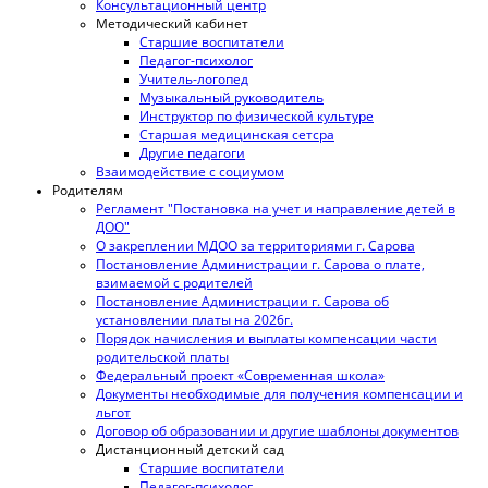
Консультационный центр
Методический кабинет
Старшие воспитатели
Педагог-психолог
Учитель-логопед
Музыкальный руководитель
Инструктор по физической культуре
Старшая медицинская сетсра
Другие педагоги
Взаимодействие с социумом
Родителям
Регламент "Постановка на учет и направление детей в
ДОО"
О закреплении МДОО за территориями г. Сарова
Постановление Администрации г. Сарова о плате,
взимаемой с родителей
Постановление Администрации г. Сарова об
установлении платы на 2026г.
Порядок начисления и выплаты компенсации части
родительской платы
Федеральный проект «Современная школа»
Документы необходимые для получения компенсации и
льгот
Договор об образовании и другие шаблоны документов
Дистанционный детский сад
Старшие воспитатели
Педагог-психолог