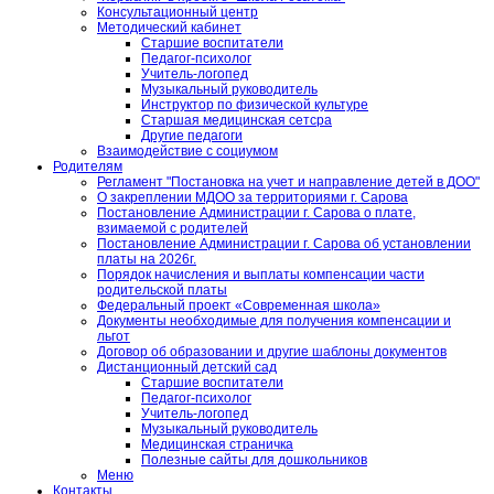
Консультационный центр
Методический кабинет
Старшие воспитатели
Педагог-психолог
Учитель-логопед
Музыкальный руководитель
Инструктор по физической культуре
Старшая медицинская сетсра
Другие педагоги
Взаимодействие с социумом
Родителям
Регламент "Постановка на учет и направление детей в ДОО"
О закреплении МДОО за территориями г. Сарова
Постановление Администрации г. Сарова о плате,
взимаемой с родителей
Постановление Администрации г. Сарова об установлении
платы на 2026г.
Порядок начисления и выплаты компенсации части
родительской платы
Федеральный проект «Современная школа»
Документы необходимые для получения компенсации и
льгот
Договор об образовании и другие шаблоны документов
Дистанционный детский сад
Старшие воспитатели
Педагог-психолог
Учитель-логопед
Музыкальный руководитель
Медицинская страничка
Полезные сайты для дошкольников
Меню
Контакты