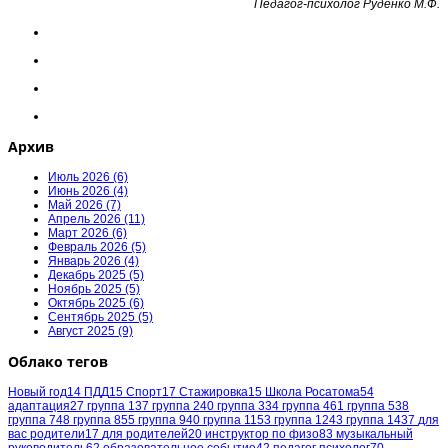
Педагог-психолог Руденко М.Ф.
Архив
Июль 2026 (6)
Июнь 2026 (4)
Май 2026 (7)
Апрель 2026 (11)
Март 2026 (6)
Февраль 2026 (5)
Январь 2026 (4)
Декабрь 2025 (5)
Ноябрь 2025 (5)
Октябрь 2025 (6)
Сентябрь 2025 (5)
Август 2025 (9)
Облако тегов
Новый год
14
ПДД
15
Спорт
17
Стажировка
15
Школа Росатома
54
адаптация
27
группа 1
37
группа 2
40
группа 3
34
группа 4
61
группа 5
38
группа 7
48
группа 8
55
группа 9
40
группа 11
53
группа 12
43
группа 14
37
для
вас родители
17
для родителей
20
инструктор по физо
83
музыкальный