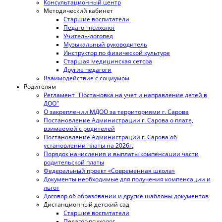
Консультационный центр
Методический кабинет
Старшие воспитатели
Педагог-психолог
Учитель-логопед
Музыкальный руководитель
Инструктор по физической культуре
Старшая медицинская сетсра
Другие педагоги
Взаимодействие с социумом
Родителям
Регламент "Постановка на учет и направление детей в
ДОО"
О закреплении МДОО за территориями г. Сарова
Постановление Администрации г. Сарова о плате,
взимаемой с родителей
Постановление Администрации г. Сарова об
установлении платы на 2026г.
Порядок начисления и выплаты компенсации части
родительской платы
Федеральный проект «Современная школа»
Документы необходимые для получения компенсации и
льгот
Договор об образовании и другие шаблоны документов
Дистанционный детский сад
Старшие воспитатели
Педагог-психолог