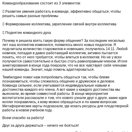
Командообразование состоит из 3 элементов:
 Развитие умения работать в команде, эффективно общаться, чтобы
решить самые разные проблемы
 Формирование коллектива, укрепление связей внутри коллектива
 Поднятие командного духа
Почему я решила взять такую форму общения? За последние несколько
лет наш коллектив изменился, появилось много новых педагогов. Я
подсчитала количество старожилов и новеньких, получилось 14:11. Любой
новичок, попадая в давно работающий коллектив, активно пытается
понять, что от него требуется, чтобы влиться в коллектив. Но не у всех
получается самостоятельно и быстро стать равноправным членом. Итоги
анкетирования в конце года показали, что не все чувствуют себя членами
нашей команды. Значит, надо помочь адаптироваться.
Тимбилдинг помог нам попробовать общаться так, чтобы ближе
познакомиться, чтобы сложилось общение и дружеское и деловое.
Команда сильнее, если учитываются индивидуальные навыки и
достоинства каждого его члена. А вот какие у каждого достоинства мы
выяснили, во время совместной работы. В конце мероприятия
воспитатели рассказали о том, что нового узнали друг о друге, какие идеи
коллег понравились, к кому можно обращаться и по каким вопросам.
Метафорические карты подсказали, где искать ресурсы для плодотворной
работы в новом учебном году.
Всем спасибо за работу!
Друг за друга держаться – ничего не бояться!