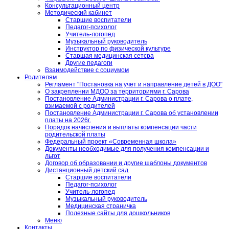
Консультационный центр
Методический кабинет
Старшие воспитатели
Педагог-психолог
Учитель-логопед
Музыкальный руководитель
Инструктор по физической культуре
Старшая медицинская сетсра
Другие педагоги
Взаимодействие с социумом
Родителям
Регламент "Постановка на учет и направление детей в ДОО"
О закреплении МДОО за территориями г. Сарова
Постановление Администрации г. Сарова о плате,
взимаемой с родителей
Постановление Администрации г. Сарова об установлении
платы на 2026г.
Порядок начисления и выплаты компенсации части
родительской платы
Федеральный проект «Современная школа»
Документы необходимые для получения компенсации и
льгот
Договор об образовании и другие шаблоны документов
Дистанционный детский сад
Старшие воспитатели
Педагог-психолог
Учитель-логопед
Музыкальный руководитель
Медицинская страничка
Полезные сайты для дошкольников
Меню
Контакты