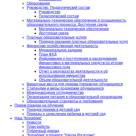
Образование
Руководство. Педагогический состав
Руководство
Педагогический состав
Материально-техническое обеспечение и оснащенность
образовательного процесса. Доступная среда
Материально-техническое обеспечение
Доступная среда
Платные образовательные услуги
Порядок оказания платных образовательных услуг
Финансово-хозяйственная деятельность
Муниципальное задание
План ФХД
Информация о поступлении и расходовании
финансовых и материальных средств по итогам
финансового года
Отчет о результатах деятельности и об
использовании имущества
Объем образовательной деятельности
Вакантные места для приема (перевода) обучающихся
Стипендии и меры поддержки обучающихся
Международное сотрудничество
Организация питания в образовательной организации
Образовательные стандарты и требования
Прием граждан на обучение
Порядок приема в детский сад
Приказы о зачислении ребенка в детский сад
Наш "Кораблик"
Новости
План работы
Публичный доклад
"Кораблик" в проекте "Школа Росатома"